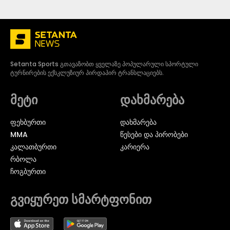
Setanta Sports გთავაზობთ ყველაზე პოპულარული სპორტული
ტურნირების ექსკლუზიურ პირდაპირ ტრანსლაციებს.
მეტი
დახმარება
ᲤᲔᲮᲑᲣᲠᲗᲘ
დახმარება
MMA
წესები და პირობები
ᲙᲐᲚᲐᲗᲑᲣᲠᲗᲘ
კარიერა
ᲠᲑᲝᲚᲐ
ᲩᲝᲒᲑᲣᲠᲗᲘ
გვიყურეთ სმარტფონით