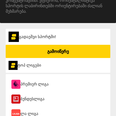
კონცენტრაციით. ვფიქრობ, ორიენტალისტიკა
სპორტის ლაბირინთებში ორიენტირებაში ძალიან
მეხმარება.
გადაეშვი სპორტში!
გამოიწერე
ტოპ ლიგები
პრემიერ ლიგა
ბუნდესლიგა
ლა ლიგა