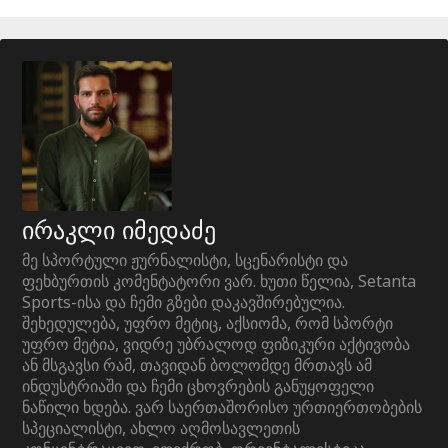
ირაკლი იმედაძე
მე სპორტული ჟურნალისტი, სცენარისტი და
ფეხბურთის კომენტატორი ვარ. ხუთი წელია, Setanta
Sports-ისა და ჩემი გზები დაკავშირებულია.
შეხედულება, უფრო მეტიც, აქსიომა, რომ სპორტი
უფრო მეტია, ვიდრე უბრალოდ ფიზიკური აქტივობა
ან მსგავსი რამ, თავიდან ბოლომდე მრთავს ამ
ინდუსტრიაში და ჩემი ცხოვრების განუყოფელი
ნაწილი ხდება. ვარ საერთაშორისო ურთიერთობების
სპეციალისტი, ახლო აღმოსავლეთის