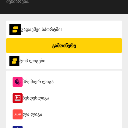
მეხმარება.
გადაეშვი სპორტში!
გამოიწერე
ტოპ ლიგები
პრემიერ ლიგა
ბუნდესლიგა
ლა ლიგა