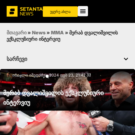
უყურე ახლა
მთავარი
»
News
»
MMA
»
მერაბ დვალიშვილის
ექსკლუზიური ინტერვიუ
სარჩევი
Ირაკლი Იმედაძე
2024 თებ 23, 21:42 შშ
●
მერაბ დვალიშვილის ექსკლუზიური
ინტერვიუ