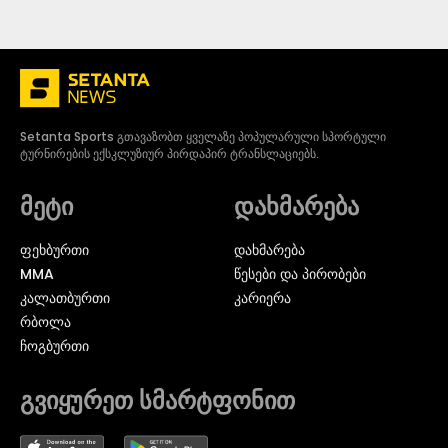
Setanta Sports გთავაზობთ ყველაზე პოპულარული სპორტული
ტურნირების ექსკლუზიურ პირდაპირ ტრანსლაციებს.
მეტი
დახმარება
ᲤᲔᲮᲑᲣᲠᲗᲘ
დახმარება
MMA
წესები და პირობები
ᲙᲐᲚᲐᲗᲑᲣᲠᲗᲘ
კარიერა
ᲠᲑᲝᲚᲐ
ᲩᲝᲒᲑᲣᲠᲗᲘ
გვიყურეთ სმარტფონით