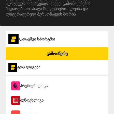
სტრუქტურის ასაგებად, ასევე, გამომიყენებია
შედარებითი ანალიზი, ფეხბურთელებსა და
ლიტერატურულ პერსონაჟებს შორის.
გადაეშვი სპორტში!
გამოიწერე
ტოპ ლიგები
პრემიერ ლიგა
ბუნდესლიგა