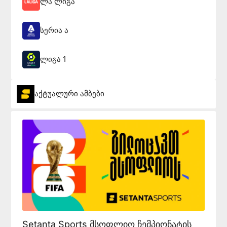
ლა ლიგა
სერია ა
ლიგა 1
აქტუალური ამბები
Setanta Sports მსოფლიო ჩემპიონატის