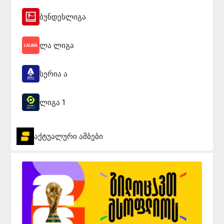
ბუნდესლიგა
ლა ლიგა
სერია ა
ლიგა 1
აქტუალური ამბები