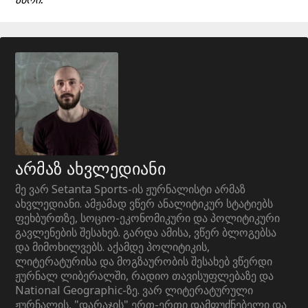
არმაზ ახვლედიანი
მე ვარ Setanta Sports-ის ჟურნალისტი არმაზ
ახვლედიანი. ამჟამად ვწერ ანალიტიკურ სტატიებს
ფეხბურთზე, სოციო-ეკონომიკური და პოლიტიკური
გავლენების შესახებ. გარდა ამისა, ვწერ ბლოგებსა
და მიმოხილვებს. აქამდე პოლიტიკის,
ლიტერატურისა და მოგზაურობის შესახებ ვწერდი
ჟურნალ ლიბერალში, რადიო თავისუფლებაზე და
National Geographic-ზე. ვარ ლიტერატურული
ჟურნალის, "დარაჯის" ერთ-ერთი დამფუძნებელი და