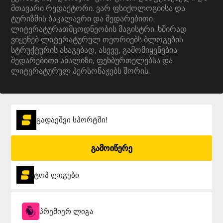
მთავარი რედაქტორი. ვარ ფსიქოლოგიისა და
ტურიზმის ბაკალავრი და შედარებითი
ლიტერატურათმცოდნეობის მაგისტრი. ხშირად
ვიყენებ ლიტერატურულ თეორიებს ბლოგების
სტრუქტურის ასაგებად, ასევე, გამომიყენებია
შედარებითი ანალიზი, ფეხბურთელებსა და
ლიტერატურულ პერსონაჟებს შორის.
გადაეშვი სპორტში!
გამოიწერე
ტოპ ლიგები
პრემიერ ლიგა