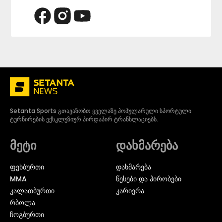
Setanta Sports გთავაზობთ ყველაზე პოპულარული სპორტული
ტურნირების ექსკლუზიურ პირდაპირ ტრანსლაციებს.
მეტი
დახმარება
ᲤᲔᲮᲑᲣᲠᲗᲘ
დახმარება
MMA
წესები და პირობები
ᲙᲐᲚᲐᲗᲑᲣᲠᲗᲘ
კარიერა
ᲠᲑᲝᲚᲐ
ᲩᲝᲒᲑᲣᲠᲗᲘ