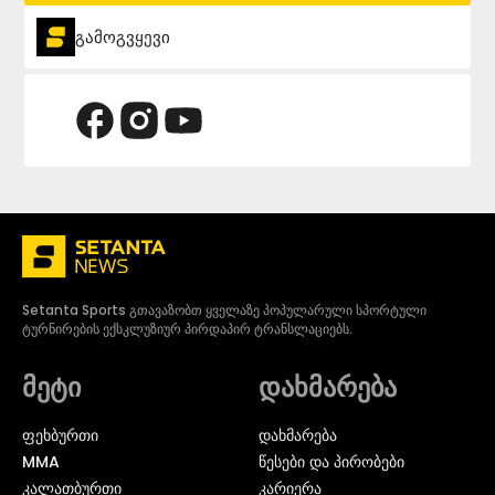
გამოგვყევი
Setanta Sports გთავაზობთ ყველაზე პოპულარული სპორტული
ტურნირების ექსკლუზიურ პირდაპირ ტრანსლაციებს.
მეტი
დახმარება
ᲤᲔᲮᲑᲣᲠᲗᲘ
დახმარება
MMA
წესები და პირობები
ᲙᲐᲚᲐᲗᲑᲣᲠᲗᲘ
კარიერა