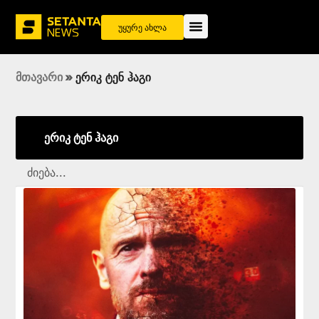
უყურე ახლა
მთავარი
»
ერიკ ტენ ჰაგი
ერიკ ტენ ჰაგი