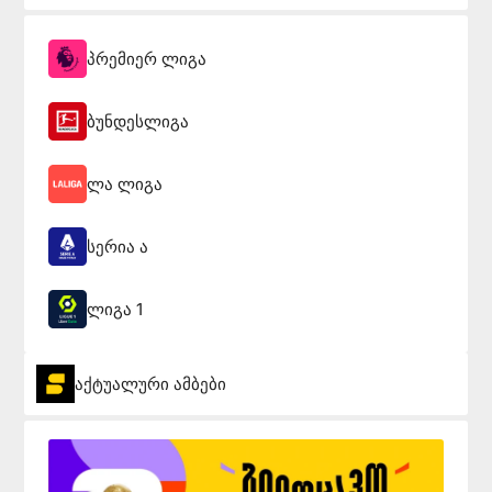
პრემიერ ლიგა
ბუნდესლიგა
ლა ლიგა
სერია ა
ლიგა 1
აქტუალური ამბები