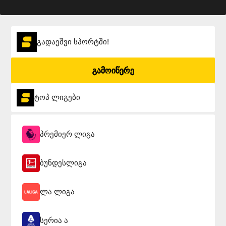
გადაეშვი სპორტში!
გამოიწერე
ტოპ ლიგები
პრემიერ ლიგა
ბუნდესლიგა
ლა ლიგა
სერია ა