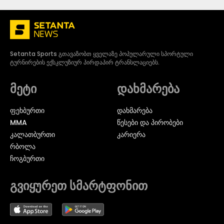
Setanta Sports გთავაზობთ ყველაზე პოპულარული სპორტული
ტურნირების ექსკლუზიურ პირდაპირ ტრანსლაციებს.
მეტი
დახმარება
ᲤᲔᲮᲑᲣᲠᲗᲘ
დახმარება
MMA
წესები და პირობები
ᲙᲐᲚᲐᲗᲑᲣᲠᲗᲘ
კარიერა
ᲠᲑᲝᲚᲐ
ᲩᲝᲒᲑᲣᲠᲗᲘ
გვიყურეთ სმარტფონით