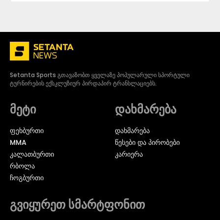
Setanta Sports გთავაზობთ ყველაზე პოპულარული სპორტული
ტურნირების ექსკლუზიურ პირდაპირ ტრანსლაციებს.
მეტი
დახმარება
ᲤᲔᲮᲑᲣᲠᲗᲘ
დახმარება
MMA
წესები და პირობები
ᲙᲐᲚᲐᲗᲑᲣᲠᲗᲘ
კარიერა
ᲠᲑᲝᲚᲐ
ᲩᲝᲒᲑᲣᲠᲗᲘ
გვიყურეთ სმარტფონით