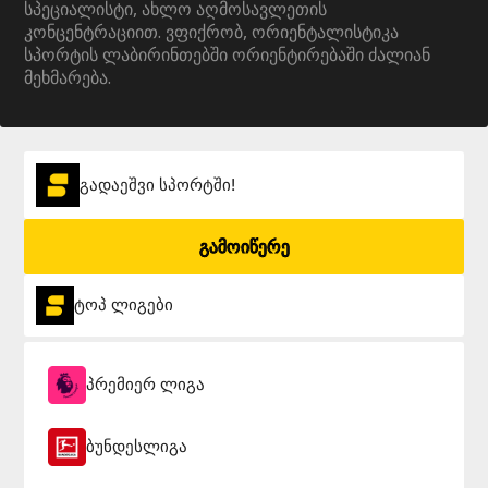
სპეციალისტი, ახლო აღმოსავლეთის
კონცენტრაციით. ვფიქრობ, ორიენტალისტიკა
სპორტის ლაბირინთებში ორიენტირებაში ძალიან
მეხმარება.
გადაეშვი სპორტში!
გამოიწერე
ტოპ ლიგები
პრემიერ ლიგა
ბუნდესლიგა