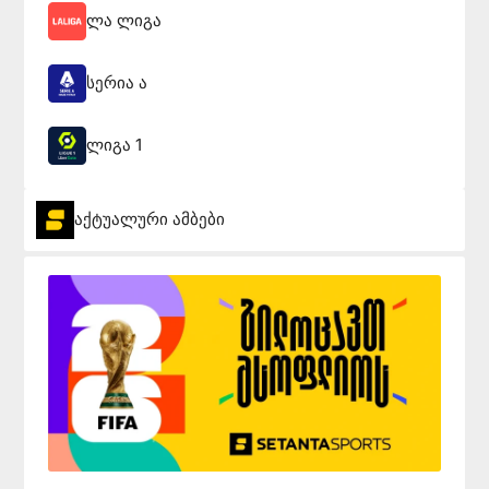
ლა ლიგა
სერია ა
ლიგა 1
აქტუალური ამბები