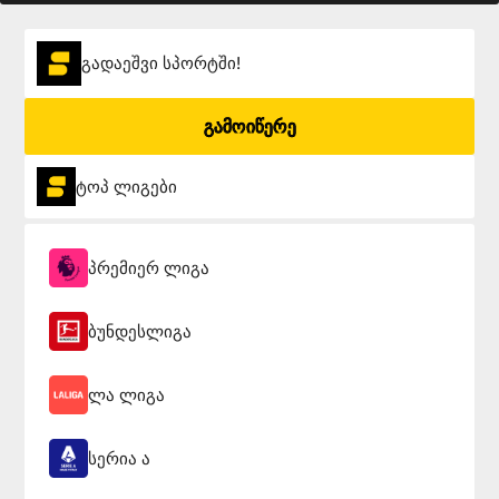
გადაეშვი სპორტში!
გამოიწერე
ტოპ ლიგები
პრემიერ ლიგა
ბუნდესლიგა
ლა ლიგა
სერია ა