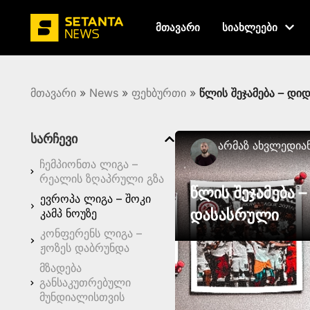
მთავარი
სიახლეები
მთავარი
»
News
»
ფეხბურთი
»
წლის შეჯამება – დი
სარჩევი
Არმაზ Ახვლედია
ჩემპიონთა ლიგა –
რეალის ზღაპრული გზა
წლის შეჯამება 
ევროპა ლიგა – შოკი
დასასრული
კამპ ნოუზე
კონფერენს ლიგა –
ჟოზეს დაბრუნდა
მზადება
განსაკუთრებული
მუნდიალისთვის