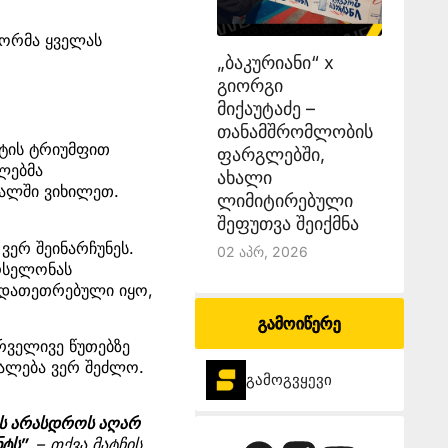
ტორმა ყველას
„ბაკურიანი“ x
გიორგი
მიქაუტაძე –
თანამშრომლობის
ტის ტრიუმფით
ფარგლებში,
ლებმა
ახალი
ნალში ვიხილეთ.
ლიმიტირებული
შეფუთვა შეიქმნა
 ვერ შეინარჩუნეს.
02 Აპრ, 2026
რსელონას
გადათეთრებული იყო,
გამოიწერე
ირველივე წუთებზე
იალება ვერ შეძლო.
გამოგვყევი
ეს არასდროს აღარ
ტს”,
– თქვა მატჩის