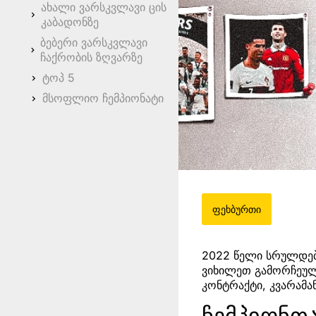
ახალი ვარსკვლავი ცის
კაბადონზე
ბებერი ვარსკვლავი
ჩაქრობის ზღვარზე
ტოპ 5
მსოფლიო ჩემპიონატი
ფეხბურთი
2022 წელი სრულდებ
ვიხილეთ გამორჩეული
კონტრაქტი, კვარამა
ჩემპიონთ