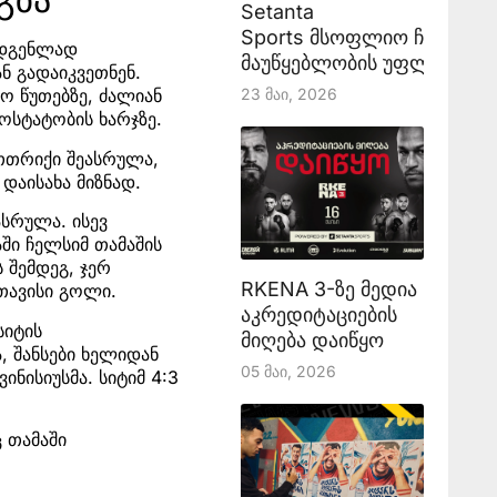
Setanta
Sports მსოფლიო ჩემპიონ
უდგენლად
მაუწყებლობის უფლებას აა
ნ გადაიკვეთნენ.
23 Მაი, 2026
ლო წუთებზე, ძალიან
ოსტატობის ხარჯზე.
ეთთრიქი შეასრულა,
დაისახა მიზნად.
ასრულა. ისევ
აში ჩელსიმ თამაშის
 შემდეგ, ჯერ
RKENA 3-ზე მედია
თავისი გოლი.
აკრედიტაციების
სიტის
მიღება დაიწყო
 შანსები ხელიდან
05 Მაი, 2026
ინისიუსმა. სიტიმ 4:3
 თამაში