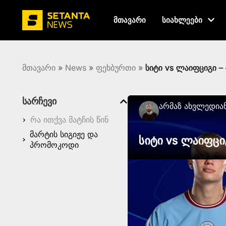
მთავარი
სიახლეები
მთავარი
»
News
»
ფეხბურთი
»
სიტი vs ლაიფციგი –
სარჩევი
Არმაზ Ახვლედია
რა ითქვა მატჩის წინ
მარტის სიგიჟე და
სიტი vs ლაიფცი
პრომოკოდი