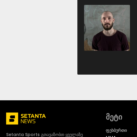
მეტი
ᲤᲔᲮᲑᲣᲠᲗᲘ
Setanta Sports გთავაზობთ ყველაზე