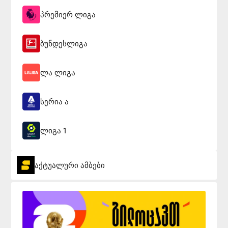
პრემიერ ლიგა
ბუნდესლიგა
ლა ლიგა
სერია ა
ლიგა 1
აქტუალური ამბები