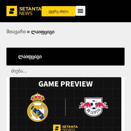
უყურე ახლა
მთავარი
»
ლაიფციგი
ლაიფციგი