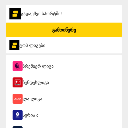
გადაეშვი სპორტში!
გამოიწერე
ტოპ ლიგები
პრემიერ ლიგა
ბუნდესლიგა
ლა ლიგა
სერია ა