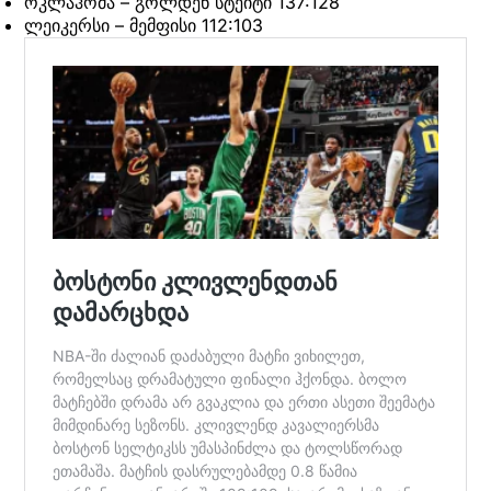
ოკლაჰომა – გოლდენ სტეიტი 137:128
ლეიკერსი – მემფისი 112:103