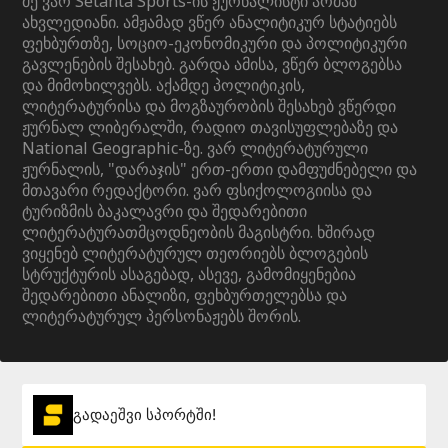
მე ვარ Setanta Sports-ის ჟურნალისტი არმაზ
ახვლედიანი. ამჟამად ვწერ ანალიტიკურ სტატიებს
ფეხბურთზე, სოციო-ეკონომიკური და პოლიტიკური
გავლენების შესახებ. გარდა ამისა, ვწერ ბლოგებსა
და მიმოხილვებს. აქამდე პოლიტიკის,
ლიტერატურისა და მოგზაურობის შესახებ ვწერდი
ჟურნალ ლიბერალში, რადიო თავისუფლებაზე და
National Geographic-ზე. ვარ ლიტერატურული
ჟურნალის, "დარაჯის" ერთ-ერთი დამფუძნებელი და
მთავარი რედაქტორი. ვარ ფსიქოლოგიისა და
ტურიზმის ბაკალავრი და შედარებითი
ლიტერატურათმცოდნეობის მაგისტრი. ხშირად
ვიყენებ ლიტერატურულ თეორიებს ბლოგების
სტრუქტურის ასაგებად, ასევე, გამომიყენებია
შედარებითი ანალიზი, ფეხბურთელებსა და
ლიტერატურულ პერსონაჟებს შორის.
გადაეშვი სპორტში!