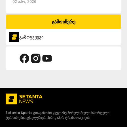
02 Აპრ, 2026
გამოიწერე
გამოგვყევი
Setanta Sports გთავაზობთ ყველაზე პოპულარული სპორტული
ტურნირების ექსკლუზიურ პირდაპირ ტრანსლაციებს.