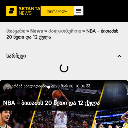
უყურე ახლა
მთავარი
»
News
»
Კალათბურთი
»
NBA – ბითაძის
20 წუთი და 12 ქულა
სარჩევი
Არმაზ Ახვლედიანი
2023 მარ 08, 16:06 შშ
●
NBA – ბითაძის 20 წუთი და 12 ქულა