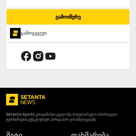
გამოიწერე
გამოგვყევი
Setanta Sports გთავაზობთ ყველაზე პოპულარული სპორტული
ტურნირების ექსკლუზიურ პირდაპირ ტრანსლაციებს.
მეტი
დახმარება