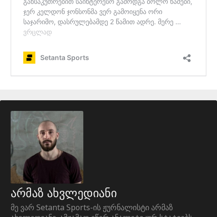
არმაზ ახვლედიანი
მე ვარ Setanta Sports-ის ჟურნალისტი არმაზ