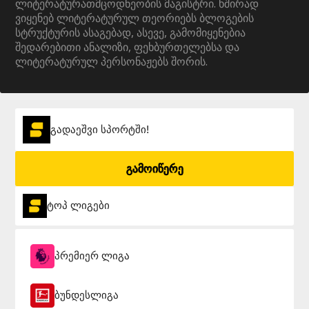
ლიტერატურათმცოდნეობის მაგისტრი. ხშირად
ვიყენებ ლიტერატურულ თეორიებს ბლოგების
სტრუქტურის ასაგებად, ასევე, გამომიყენებია
შედარებითი ანალიზი, ფეხბურთელებსა და
ლიტერატურულ პერსონაჟებს შორის.
გადაეშვი სპორტში!
გამოიწერე
ტოპ ლიგები
პრემიერ ლიგა
ბუნდესლიგა