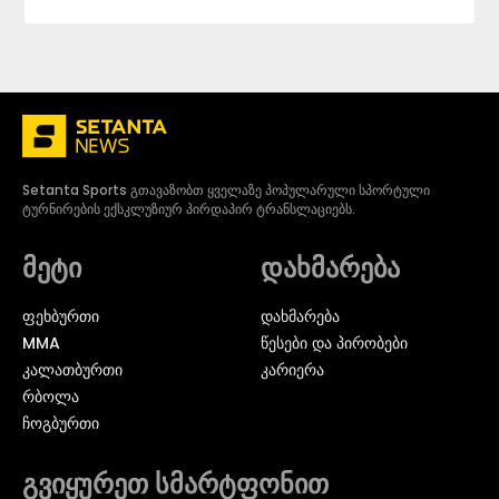
Setanta Sports გთავაზობთ ყველაზე პოპულარული სპორტული
ტურნირების ექსკლუზიურ პირდაპირ ტრანსლაციებს.
მეტი
დახმარება
ᲤᲔᲮᲑᲣᲠᲗᲘ
დახმარება
MMA
წესები და პირობები
ᲙᲐᲚᲐᲗᲑᲣᲠᲗᲘ
კარიერა
ᲠᲑᲝᲚᲐ
ᲩᲝᲒᲑᲣᲠᲗᲘ
გვიყურეთ სმარტფონით