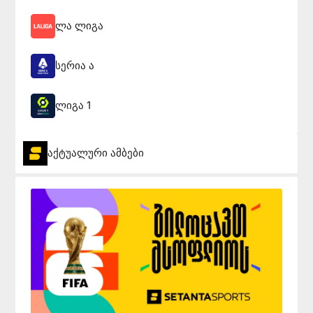
ლა ლიგა
სერია ა
ლიგა 1
აქტუალური ამბები