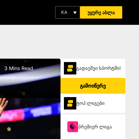
KA
უყურე ახლა
3 Mins Read
გადაეშვი სპორტში!
გამოიწერე
ტოპ ლიგები
პრემიერ ლიგა