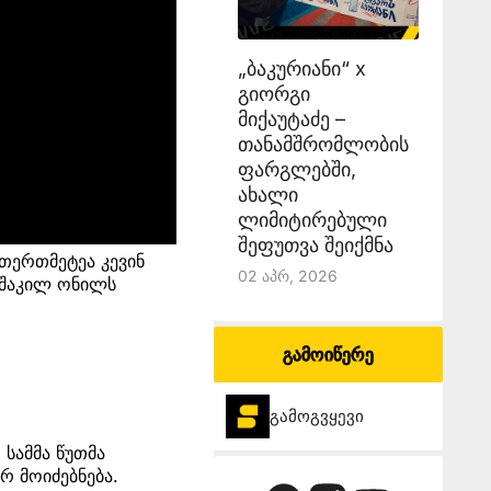
„ბაკურიანი“ x
გიორგი
მიქაუტაძე –
თანამშრომლობის
ფარგლებში,
ახალი
ლიმიტირებული
შეფუთვა შეიქმნა
თერთმეტეა კევინ
02 Აპრ, 2026
 შაკილ ონილს
გამოიწერე
გამოგვყევი
სამმა წუთმა
რ მოიძებნება.