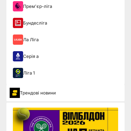
Прем'єр-ліга
Бундесліга
Ла Ліга
Серія а
Ліга 1
Трендові новини