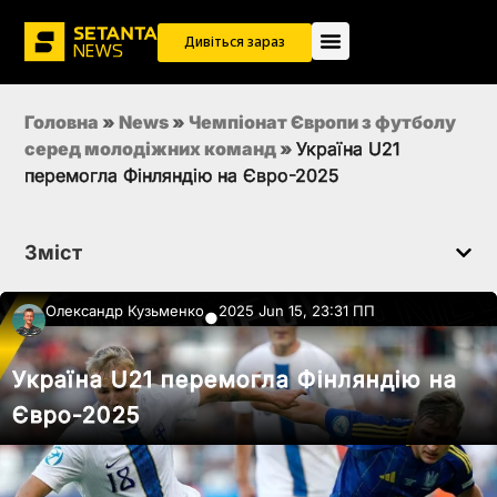
Дивіться зараз
Головна
»
News
»
Чемпіонат Європи з футболу
серед молодіжних команд
»
Україна U21
перемогла Фінляндію на Євро-2025
Зміст
Олександр Кузьменко
2025 Jun 15, 23:31 ПП
●
Україна U21 перемогла Фінляндію на
Євро-2025