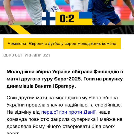
Чемпіонат Європи з футболу серед молодіжних команд
Євро U21
Україна U21
Молодіжна збірна України обіграла Фінляндію в
матчі другого туру Євро-2025. Голи на рахунку
динамівців Ваната і Брагару.
Свій другий матч на молодіжному Євро збірна
України провела значно надійніше та спокійніше.
На відміну від
першої гри проти Данії
, наша
команда повністю закрила суперника і майже не
дозволяла йому нічого створювати біля своїх
воріт.