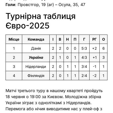
Голи
: Провстгор, 19 (аг) – Осула, 35, 47
Турнірна таблиця
Євро-2025
Місце
Команда
І
В
Н
П
Г
РГ
О
1
Данія
2
2
0
0
5:3
+2
6
2
Україна
2
1
0
1
4:3
+1
3
3
Нідерланди
2
0
1
1
3:4
-1
1
4
Фінляндія
2
0
1
1
2:4
-2
1
Матчі третього туру в нашому квартеті пройдуть
18 червня о 19:00 за Києвом. Молодіжна збірна
України зіграє з одноліткамі з Нідерландів.
Перемога або нічия виводитиме нас у плей-оф з