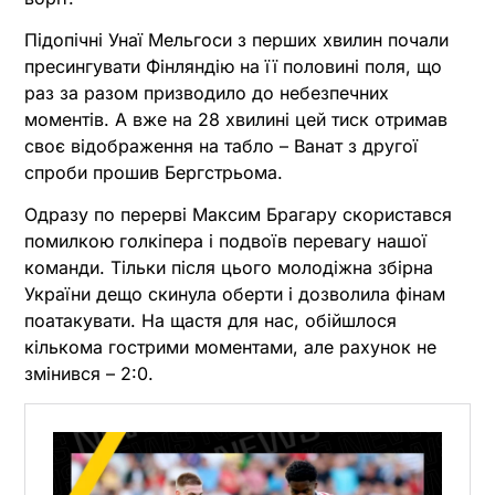
Підопічні Унаї Мельгоси з перших хвилин почали
пресингувати Фінляндію на її половині поля, що
раз за разом призводило до небезпечних
моментів. А вже на 28 хвилині цей тиск отримав
своє відображення на табло – Ванат з другої
спроби прошив Бергстрьома.
Одразу по перерві Максим Брагару скористався
помилкою голкіпера і подвоїв перевагу нашої
команди. Тільки після цього молодіжна збірна
України дещо скинула оберти і дозволила фінам
поатакувати. На щастя для нас, обійшлося
кількома гострими моментами, але рахунок не
змінився – 2:0.