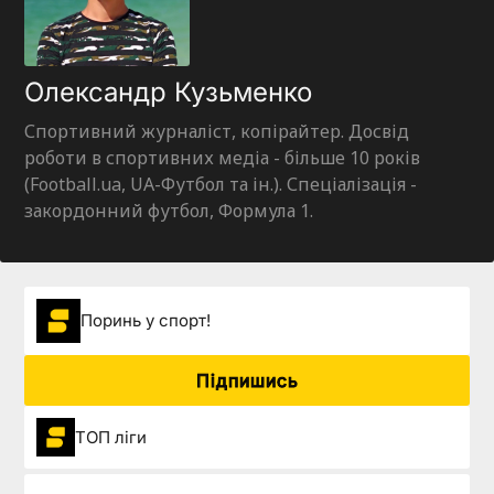
Олександр Кузьменко
Спортивний журналіст, копірайтер. Досвід
роботи в спортивних медіа - більше 10 років
(Football.ua, UA-Футбол та ін.). Спеціалізація -
закордонний футбол, Формула 1.
Поринь у спорт!
Підпишись
ТОП ліги