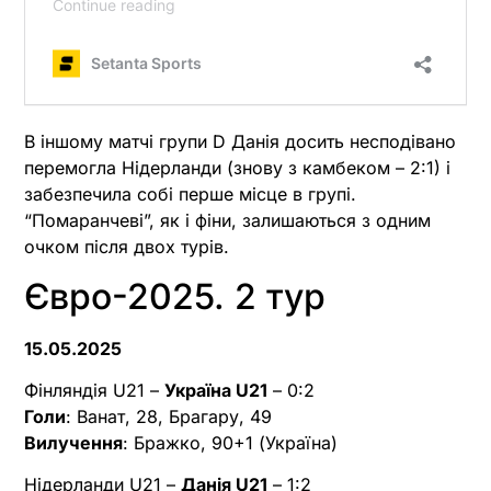
В іншому матчі групи D Данія досить несподівано
перемогла Нідерланди (знову з камбеком – 2:1) і
забезпечила собі перше місце в групі.
“Помаранчеві”, як і фіни, залишаються з одним
очком після двох турів.
Євро-2025. 2 тур
15.05.2025
Фінляндія U21 –
Україна U21
– 0:2
Голи
: Ванат, 28, Брагару, 49
Вилучення
: Бражко, 90+1 (Україна)
Нідерланди U21 –
Данія U21
– 1:2