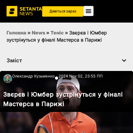
Дивіться зараз
Головна
»
News
»
Теніс
»
Звєрєв і Юмбер
зустрінуться у фіналі Мастерса в Парижі
Зміст
Олександр Кузьменко
2024 Nov 02, 23:55 ПП
●
Звєрєв і Юмбер зустрінуться у фіналі
Мастерса в Парижі