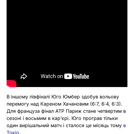
В іншому півфіналі Юго Юмбер здобув вольову
перемогу над Кареном Хачановим (6:7, 6:4, 6:3).
Для француза фінал ATP Париж стане четвертим в
сезоні і восьмим в карʼєрі. Юго програв тільки
один вирішальний матч і сталося це місяць тому
в
Токіо
.