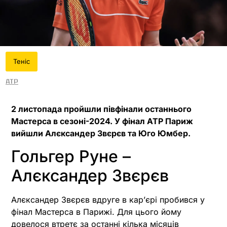
Теніс
ATP
2 листопада пройшли півфінали останнього
Мастерса в сезоні-2024. У фінал ATP Париж
вийшли Алєксандер Звєрєв та Юго Юмбер.
Гольгер Руне –
Алєксандер Звєрєв
Алєксандер Звєрєв вдруге в карʼєрі пробився у
фінал Мастерса в Парижі. Для цього йому
довелося втретє за останні кілька місяців