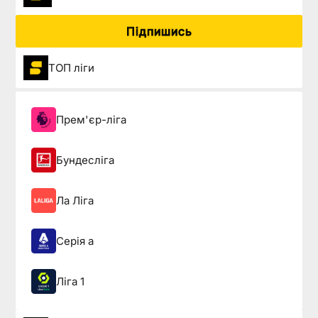
Підпишись
ТОП ліги
Прем'єр-ліга
Бундесліга
Ла Ліга
Серія а
Ліга 1