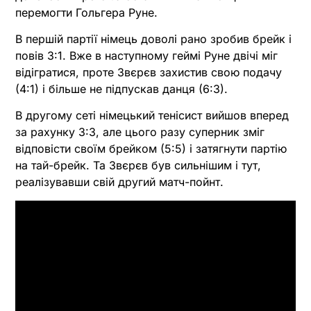
перемогти Гольгера Руне.
В першій партії німець доволі рано зробив брейк і
повів 3:1. Вже в наступному геймі Руне двічі міг
відігратися, проте Звєрєв захистив свою подачу
(4:1) і більше не підпускав данця (6:3).
В другому сеті німецький тенісист вийшов вперед
за рахунку 3:3, але цього разу суперник зміг
відповісти своїм брейком (5:5) і затягнути партію
на тай-брейк. Та Звєрєв був сильнішим і тут,
реалізувавши свій другий матч-пойнт.