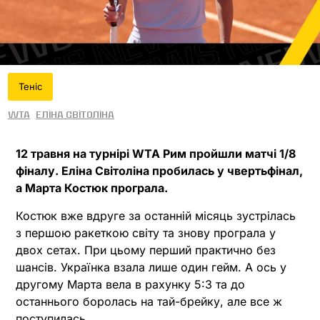
Теніс
WTA
Еліна Світоліна
12 травня на турнірі WTA Рим пройшли матчі 1/8
фіналу. Еліна Світоліна пробилась у чвертьфінал,
а Марта Костюк програла.
Костюк вже вдруге за останній місяць зустрілась
з першою ракеткою світу та знову програла у
двох сетах. При цьому перший практично без
шансів. Українка взала лише один гейм. А ось у
другому Марта вела в рахунку 5:3 та до
останнього боролась на тай-брейку, але все ж
поступилась.