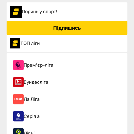
Поринь у спорт!
Підпишись
ТОП ліги
Прем'єр-ліга
Бундесліга
Ла Ліга
Серія а
Ліга 1