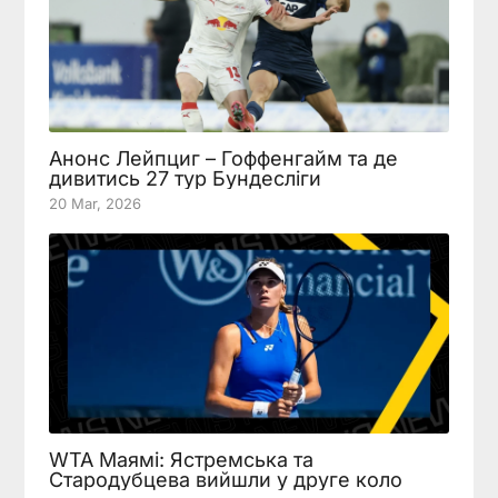
Анонс Лейпциг – Гоффенгайм та де
дивитись 27 тур Бундесліги
20 Mar, 2026
WTA Маямі: Ястремська та
Стародубцева вийшли у друге коло