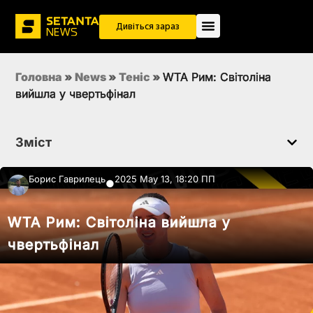
Дивіться зараз
Головна
»
News
»
Теніс
»
WTA Рим: Світоліна
вийшла у чвертьфінал
Зміст
Борис Гаврилець
2025 May 13, 18:20 ПП
●
WTA Рим: Світоліна вийшла у
чвертьфінал