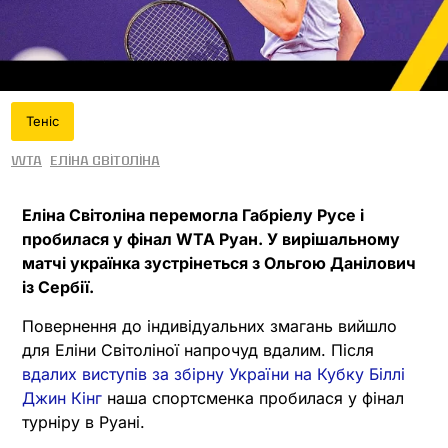
Теніс
WTA
Еліна Світоліна
Еліна Світоліна перемогла Габріелу Русе і
пробилася у фінал WTA Руан. У вирішальному
матчі українка зустрінеться з Ольгою Данілович
із Сербії.
Повернення до індивідуальних змагань вийшло
для Еліни Світоліної напрочуд вдалим. Після
вдалих виступів за збірну України на Кубку Біллі
Джин Кінг
наша спортсменка пробилася у фінал
турніру в Руані.