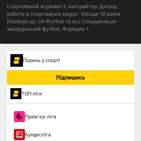
Спортивний журналіст, копірайтер. Досвід
роботи в спортивних медіа - більше 10 років
(Football.ua, UA-Футбол та ін.). Спеціалізація -
закордонний футбол, Формула 1.
Поринь у спорт!
Підпишись
ТОП ліги
Прем'єр-ліга
Бундесліга