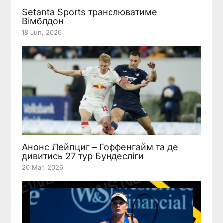
Setanta Sports транслюватиме
Вімблдон
18 Jun, 2026
Анонс Лейпциг – Гоффенгайм та де
дивитись 27 тур Бундесліги
20 Mar, 2026