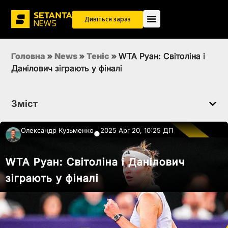
Дивіться зараз
Головна
»
News
»
Теніс
»
WTA Руан: Світоліна і
Данілович зіграють у фіналі
Зміст
Олександр Кузьменко
2025 Apr 20, 10:25 ДП
●
WTA Руан: Світоліна і Данілович
зіграють у фіналі