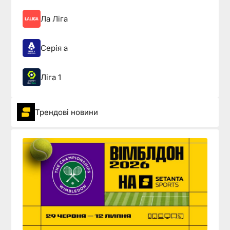
Ла Ліга
Серія а
Ліга 1
Трендові новини