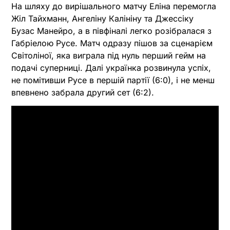
На шляху до вирішального матчу Еліна перемогла
Жіл Тайхманн, Ангеліну Калініну та Джессіку
Бузас Манейро, а в півфіналі легко розібралася з
Габріелою Русе. Матч одразу пішов за сценарієм
Світоліної, яка виграла під нуль перший гейм на
подачі суперниці. Далі українка розвинула успіх,
не помітивши Русе в першій партії (6:0), і не менш
впевнено забрала другий сет (6:2).