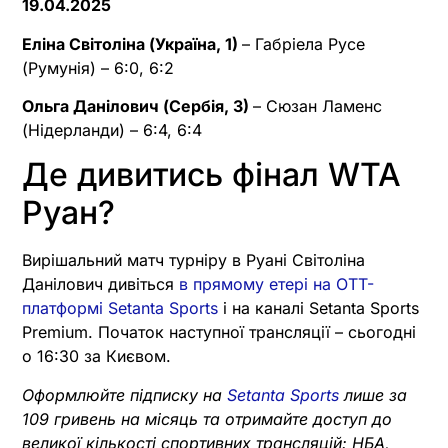
19.04.2025
Еліна Світоліна (Україна, 1)
– Габріела Русе
(Румунія) – 6:0, 6:2
Ольга Данілович (Сербія, 3)
– Сюзан Ламенс
(Нідерланди) – 6:4, 6:4
Де дивитись фінал WTA
Руан?
Вирішальний матч турніру в Руані Світоліна
Данілович дивіться
в прямому етері на OTT-
платформі Setanta Sports
і на каналі Setanta Sports
Premium. Початок наступної трансляції – сьогодні
о 16:30 за Києвом.
Оформлюйте підписку на
Setanta Sports
лише за
109 гривень на місяць та отримайте доступ до
великої кількості спортивних трансляцій: НБА,