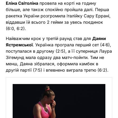
Еліна Світоліна
провела на корті на годину
більше, але також спокійно пройшла далі. Перша
ракетка України розгромила італійку Сару Еррані,
віддавши їй всього 2 гейми за увесь поєдинок
(6:0, 6:2).
Найважчим крок у третій раунд став для
Даяни
Ястремської
. Українка програла перший сет (4:6),
поступалася в другому (2:5), а її суперниця Лаура
Зігемунд мала одразу два матч-пойнти. Тим не
менш, Даяна зібралася, оформила камбек в
другій партії (7:5) і впевнено виграла третю (6:2).