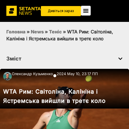
Дивіться зараз
Головна
»
News
»
Теніс
»
WTA Рим: Світоліна,
Калініна і Ястремська вийшли в третє коло
Зміст
Олександр Кузьменко
2024 May 10, 23:17 ПП
●
WTA Рим: Світоліна, Калініна і
Ястремська вийшли в третє коло