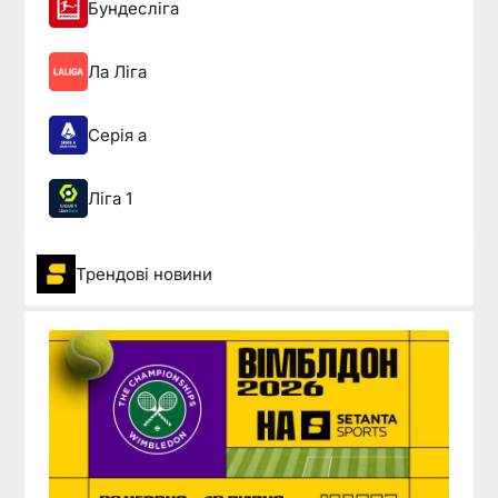
Бундесліга
Ла Ліга
Серія а
Ліга 1
Трендові новини