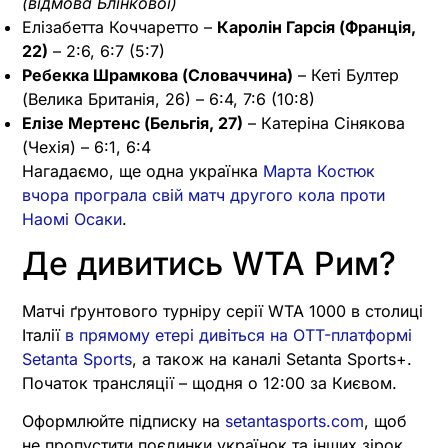
(відмова Блінкової)
Елізабетта Коччаретто –
Каролін Гарсія (Франція,
22)
– 2:6, 6:7 (5:7)
Ребекка Шрамкова (Словаччина)
– Кеті Бултер
(Велика Британія, 26) – 6:4, 7:6 (10:8)
Елізе Мертенс (Бельгія, 27)
– Катеріна Сінякова
(Чехія) – 6:1, 6:4
Нагадаємо, ще одна українка
Марта Костюк
вчора програла свій матч другого кола проти
Наомі Осаки
.
Де дивитись WTA Рим?
Матчі ґрунтового турніру серії WTA 1000 в столиці
Італії
в прямому етері дивіться на OTT-платформі
Setanta Sports
, а також на каналі Setanta Sports+.
Початок трансляції – щодня о 12:00 за Києвом.
Оформлюйте підписку на
setantasports.com
, щоб
не пропустити поєдинки українок та інших зірок