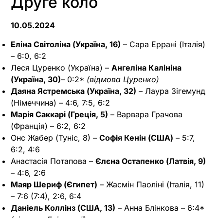
Друге коло
10.05.2024
Еліна Світоліна (Україна, 16)
– Сара Еррані (Італія)
– 6:0, 6:2
Леся Цуренко (Україна) –
Ангеліна Калініна
(Україна, 30)
– 0:2*
(відмова Цуренко)
Даяна Ястремська (Україна, 32)
– Лаура Зігемунд
(Німеччина) – 4:6, 7:5, 6:2
Марія Саккарі (Греція, 5)
– Варвара Грачова
(Франція) – 6:2, 6:2
Онс Жабер (Туніс, 8) –
Софія Кенін (США)
– 5:7,
6:2, 4:6
Анастасія Потапова –
Єлєна Остапенко (Латвія, 9)
– 4:6, 2:6
Маяр Шериф (Єгипет)
– Жасмін Паоліні (Італія, 11)
– 7:6 (7:4), 2:6, 6:4
Даніель Коллінз (США, 13)
– Анна Блінкова – 6:4*