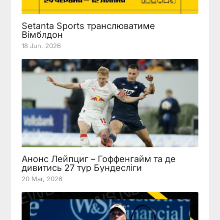
Setanta Sports транслюватиме
Вімблдон
18 Jun, 2026
Анонс Лейпциг – Гоффенгайм та де
дивитись 27 тур Бундесліги
20 Mar, 2026