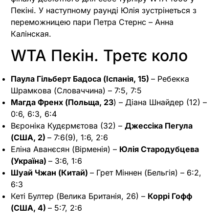
Пекіні. У наступному раунді Юлія зустрінеться з
переможницею пари Петра Стернс – Анна
Калінская.
WTA Пекін. Третє коло
Паула Гільберт Бадоса (Іспанія, 15)
– Ребекка
Шрамкова (Словаччина) – 7:5, 7:5
Магда Френх (Польща, 23
) – Діана Шнайдер (12) –
0:6, 6:3, 6:4
Вєроніка Кудєрмєтова (32) –
Джессіка Пегула
(США, 2)
– 7:6(9), 1:6, 2:6
Еліна Аванєсян (Вірменія) –
Юлія Стародубцева
(Україна)
– 3:6, 1:6
Шуай Чжан (Китай)
– Грет Міннен (Бельгія) – 6:2,
6:3
Кеті Бултер (Велика Британія, 26) –
Коррі Гофф
(США, 4)
– 5:7, 2:6