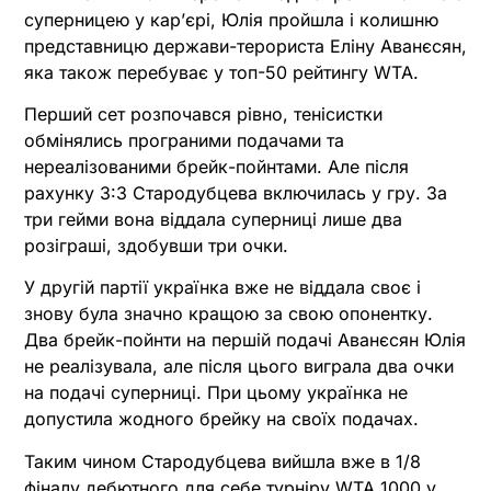
суперницею у кар’єрі, Юлія пройшла і колишню
представницю держави-терориста Еліну Аванєсян,
яка також перебуває у топ-50 рейтингу WTA.
Перший сет розпочався рівно, тенісистки
обмінялись програними подачами та
нереалізованими брейк-пойнтами. Але після
рахунку 3:3 Стародубцева включилась у гру. За
три гейми вона віддала суперниці лише два
розіграші, здобувши три очки.
У другій партії українка вже не віддала своє і
знову була значно кращою за свою опонентку.
Два брейк-пойнти на першій подачі Аванєсян Юлія
не реалізувала, але після цього виграла два очки
на подачі суперниці. При цьому українка не
допустила жодного брейку на своїх подачах.
Таким чином Стародубцева вийшла вже в 1/8
фіналу дебютного для себе турніру WTA 1000 у