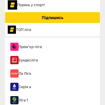
Поринь у спорт!
Підпишись
ТОП ліги
Прем'єр-ліга
Бундесліга
Ла Ліга
Серія а
Ліга 1