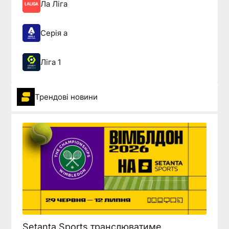
Ла Ліга
Серія а
Ліга 1
Трендові новини
Setanta Sports транслюватиме