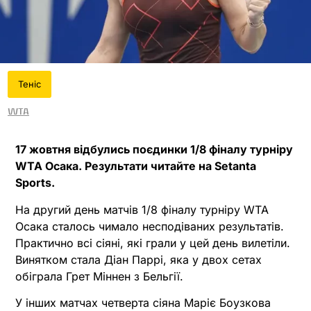
Теніс
WTA
17 жовтня відбулись поєдинки 1/8 фіналу турніру
WTA Осака. Результати читайте на Setanta
Sports.
На другий день матчів 1/8 фіналу турніру WTA
Осака сталось чимало несподіваних результатів.
Практично всі сіяні, які грали у цей день вилетіли.
Винятком стала Діан Паррі, яка у двох сетах
обіграла Грет Міннен з Бельгії.
У інших матчах четверта сіяна Маріє Боузкова