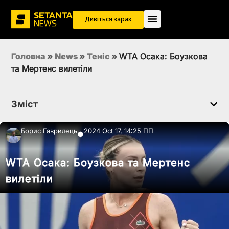
Дивіться зараз
Головна
»
News
»
Теніс
»
WTA Осака: Боузкова
та Мертенс вилетіли
Зміст
Борис Гаврилець
2024 Oct 17, 14:25 ПП
●
WTA Осака: Боузкова та Мертенс
вилетіли