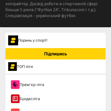
копірайтер. Досвід роботи в спортивній сфері
більше 5 років ("Футбол 24", Tribuna.com і т.д.).
Спеціалізація - український футбол.
Поринь у спорт!
Підпишись
ТОП ліги
Прем'єр-ліга
Бундесліга