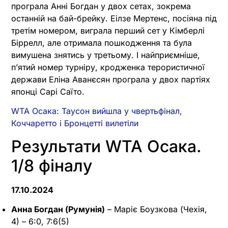
програла Анні Богдан у двох сетах, зокрема
останній на бай-брейку. Еілзе Мертенс, посіяна під
третім номером, виграла перший сет у Кімберлі
Біррелл, але отримала пошкодження та була
вимушена знятись у третьому. І найприємніше,
п’ятий номер турніру, кродженка терористичної
держави Еліна Аванєсян програла у двох партіях
японці Сарі Саїто.
WTA Осака: Таусон вийшла у чвертьфінал,
Коччаретто і Бронцетті вилетіли
Результати WTA Осака.
1/8 фіналу
17.10.2024
Анна Богдан (Румунія)
– Маріє Боузкова (Чехія,
4) – 6:0, 7:6(5)