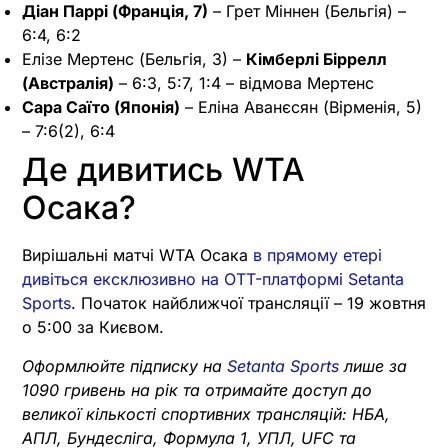
Діан Паррі (Франція, 7)
– Грет Міннен (Бельгія) –
6:4, 6:2
Елізе Мертенс (Бельгія, 3) –
Кімберлі Біррелл
(Австралія)
– 6:3, 5:7, 1:4 – відмова Мертенс
Сара Саїто (Японія)
– Еліна Аванєсян (Вірменія, 5)
– 7:6(2), 6:4
Де дивитись WTA
Осака?
Вирішальні матчі WTA Осака
в прямому етері
дивіться ексклюзивно на OTT-платформі Setanta
Sports
. Початок найближчої трансляції – 19 жовтня
о 5:00 за Києвом.
Оформлюйте підписку на
Setanta Sports
лише за
1090 гривень на рік та отримайте доступ до
великої кількості спортивних трансляцій: НБА,
АПЛ, Бундесліга, Формула 1, УПЛ, UFC та