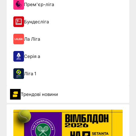
Прем'єр-ліга
Бундесліга
Ла Ліга
Серія а
Ліга 1
Трендові новини