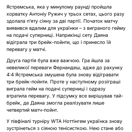
Ястремська, яка у минулому раунді пройшла
хорватку Антоніу Ружич у трьох сетах, цього разу
здолала п’яту сіяну за дві партії. Початок матчу
виявився вдалим для українки – з виграного гейму
на подачі суперниці. Наприкінці сету Даяна
відіграла три брейк-пойнти, що і принесло їй
перевагу у матчі.
Друга партія була вже важчою. Гра йшла за
невеликої переваги Фернандеш, адже до рахунку
4:4 Ястремська змушена була знову відігравати
три брейк-пойнти. Проте у наступному розіграші
виграла гейм на подачі суперниці і одразу
втратила перевагу. У підсумку все вирішував тай-
брейк, де Даяна змогла реалізувати лише
четвертий матч-пойнт.
У півфіналі турніру WTA Ноттінгем українка знову
зустрінеться з сіяною тенісисткою. Нею стане або