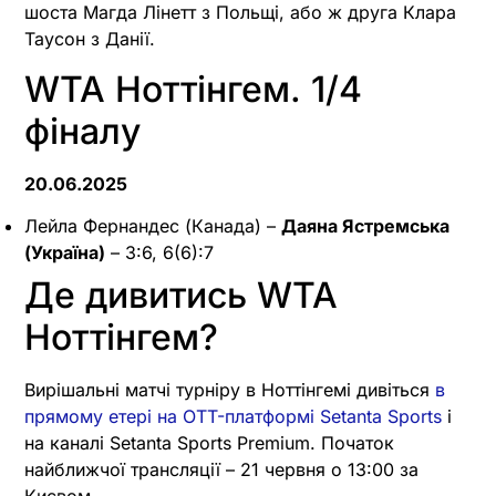
шоста Магда Лінетт з Польщі, або ж друга Клара
Таусон з Данії.
WTA Ноттінгем. 1/4
фіналу
20.06.2025
Лейла Фернандес (Канада) –
Даяна Ястремська
(Україна)
– 3:6, 6(6):7
Де дивитись WTA
Ноттінгем?
Вирішальні матчі турніру в Ноттінгемі дивіться
в
прямому етері на OTT-платформі Setanta Sports
і
на каналі Setanta Sports Premium. Початок
найближчої трансляції – 21 червня о 13:00 за