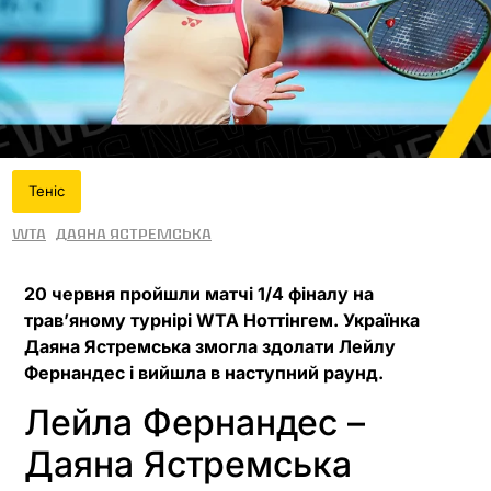
Теніс
WTA
Даяна Ястремська
20 червня пройшли матчі 1/4 фіналу на
травʼяному турнірі WTA Ноттінгем. Українка
Даяна Ястремська змогла здолати Лейлу
Фернандес і вийшла в наступний раунд.
Лейла Фернандес –
Даяна Ястремська