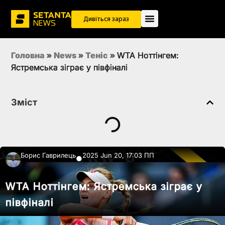
Дивіться зараз
Головна
»
News
»
Теніс
»
WTA Ноттінгем:
Ястремська зіграє у півфіналі
Зміст
Борис Гаврилець
2025 Jun 20, 17:03 ПП
●
WTA Ноттінгем: Ястремська зіграє у
півфіналі