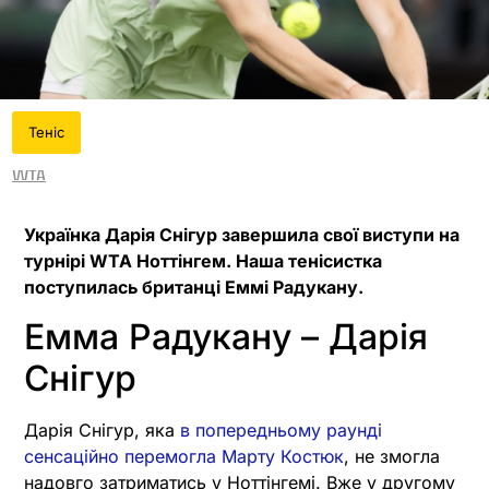
Теніс
WTA
Українка Дарія Снігур завершила свої виступи на
турнірі WTA Ноттінгем. Наша тенісистка
поступилась британці Еммі Радукану.
Емма Радукану – Дарія
Снігур
Дарія Снігур, яка
в попередньому раунді
сенсаційно перемогла Марту Костюк
, не змогла
надовго затриматись у Ноттінгемі. Вже у другому