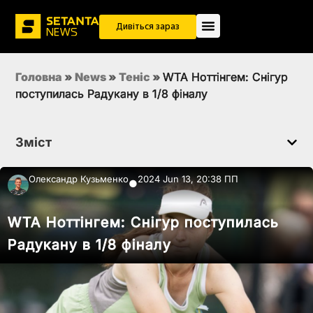
Дивіться зараз
Головна
»
News
»
Теніс
»
WTA Ноттінгем: Снігур
поступилась Радукану в 1/8 фіналу
Зміст
Олександр Кузьменко
2024 Jun 13, 20:38 ПП
●
WTA Ноттінгем: Снігур поступилась
Радукану в 1/8 фіналу