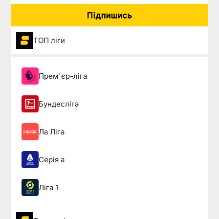
Підпишись
ТОП ліги
Прем'єр-ліга
Бундесліга
Ла Ліга
Серія а
Ліга 1