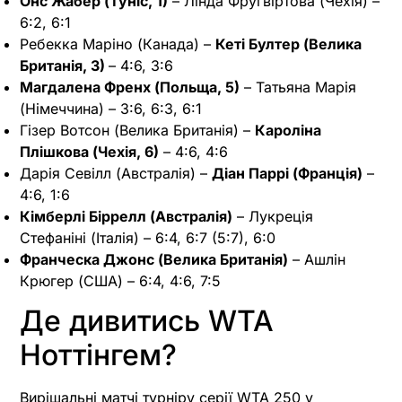
Онс Жабер (Туніс, 1)
– Лінда Фругвіртова (Чехія) –
6:2, 6:1
Ребекка Маріно (Канада) –
Кеті Бултер (Велика
Британія, 3)
– 4:6, 3:6
Магдалена Френх (Польща, 5)
– Татьяна Марія
(Німеччина) – 3:6, 6:3, 6:1
Гізер Вотсон (Велика Британія) –
Кароліна
Плішкова (Чехія, 6)
– 4:6, 4:6
Дарія Севілл (Австралія) –
Діан Паррі (Франція)
–
4:6, 1:6
Кімберлі Біррелл (Австралія)
– Лукреція
Стефаніні (Італія) – 6:4, 6:7 (5:7), 6:0
Франческа Джонс (Велика Британія)
– Ашлін
Крюгер (США) – 6:4, 4:6, 7:5
Де дивитись WTA
Ноттінгем?
Вирішальні матчі турніру серії WTA 250 у