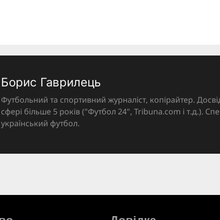
Борис Гаврилець
Футбольний та спортивний журналіст, копірайтер. Досві
сфері більше 5 років ("Футбол 24", Tribuna.com і т.д.). Спе
український футбол.