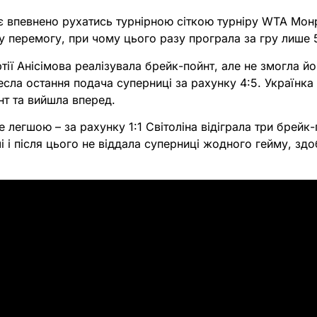
є впевнено рухатись турнірною сіткою турніру WTA Мон
 перемогу, при чому цього разу програла за гру лише 5
ртії Анісімова реалізувала брейк-пойнт, але не змогла йо
есла остання подача суперниці за рахунку 4:5. Українка
нт та вийшла вперед.
е легшою – за рахунку 1:1 Світоліна відіграла три брейк
і і після цього не віддала суперниці жодного гейму, зд