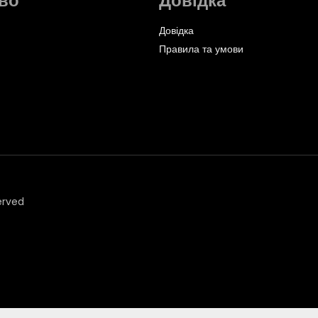
во
Довідка
Довідка
Правила та умови
erved