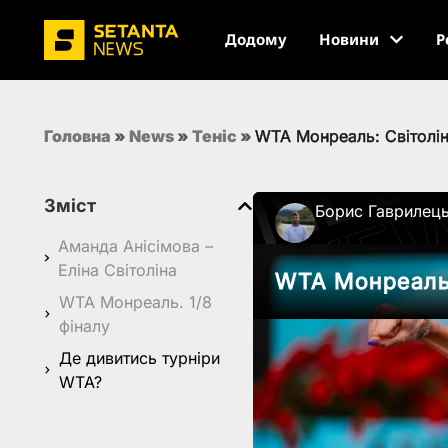
Додому
Новини
Р
Головна
»
News
»
Теніс
»
WTA Монреаль: Світолін
Зміст
Борис Гаврилец
Аманда Анісімова –
Еліна Світоліна
WTA Монреаль:
WTA Монреаль. 1/8
фіналу
Де дивитись турніри
WTA?