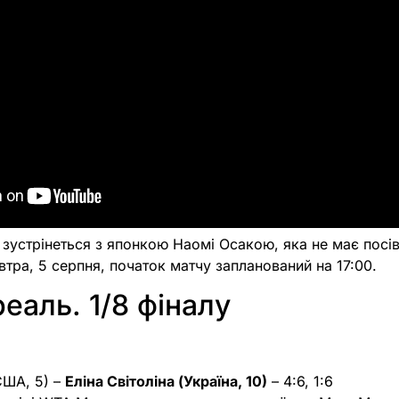
а зустрінеться з японкою Наомі Осакою, яка не має посів
втра, 5 серпня, початок матчу запланований на 17:00.
аль. 1/8 фіналу
США, 5) –
Еліна Світоліна (Україна, 10)
– 4:6, 1:6