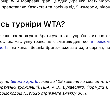
урнірі WTA Монреаль грає ще одна українка. Матч Март
а представляє Казахстан та посіяна під 9 номером, відбу
сь турніри WTA?
реаль продовжують брати участь дві українських спортс
Костюк. Наступну трансляцію змагань дивіться
в прямому
ports
і на каналі Setanta Sports+ вже завтра, 5 серпня, по
ку на
Setanta Sports
лише за 109 гривень на місяць та о
портивних трансляцій: НБА, АПЛ, Бундесліга, Формула 1,
з промокодом NEWS25 отримуйте знижку 30%.