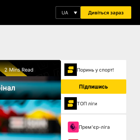
Дивіться зараз
UA
2 Mins Read
Поринь у спорт!
Підпишись
інал
ТОП ліги
Прем'єр-ліга