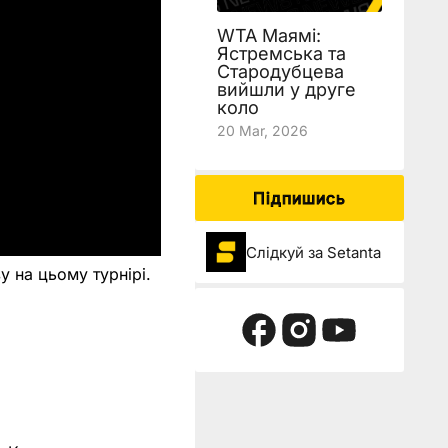
WTA Маямі:
Ястремська та
Стародубцева
вийшли у друге
коло
20 Mar, 2026
Підпишись
Слідкуй за Setanta
у на цьому турнірі.