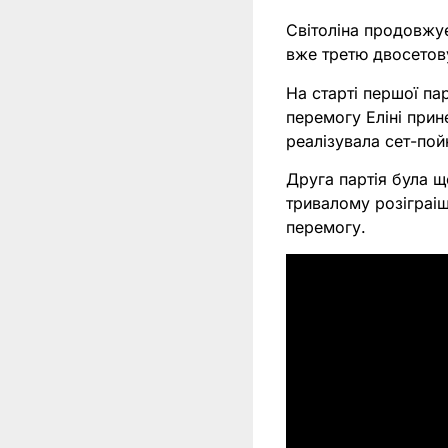
Світоліна продовжу
вже третю двосетову
На старті першої па
перемогу Еліні прин
реалізувала сет-пой
Друга партія була щ
тривалому розіграіш
перемогу.