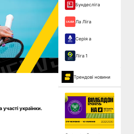
Бундесліга
Ла Ліга
Серія а
Ліга 1
Трендові новини
 участі українки.