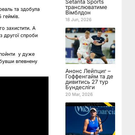
Setanta Sports
транслюватиме
реаль та здобула
Вімблдон
 геймів.
18 Jun, 2026
го захистити. А
 з другої спроби
-пойнти у дуже
обувши впевнену
Анонс Лейпциг –
Гоффенгайм та де
дивитись 27 тур
Бундесліги
20 Mar, 2026