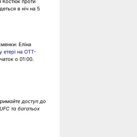
и Костюк проти
деться в ніч на 5
менки: Еліна
 етері на OTT-
чаток о 01:00.
тримайте доступ до
 UFC та багатьох