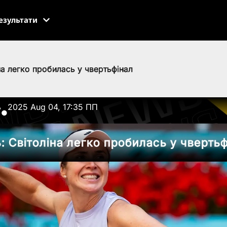
езультати
а легко пробилась у чвертьфінал
ь
2025 Aug 04, 17:35 ПП
●
 Світоліна легко пробилась у чвертьф