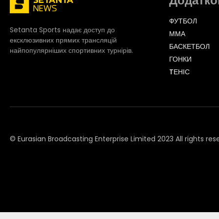
Додатко
ФУТБОЛ
Setanta Sports надає доступ до
ММА
ексклюзивних прямих трансляцій
БАСКЕТБОЛ
найпопулярніших спортивних турнірів.
ГОНКИ
TЕНІС
© Eurasian Broadcasting Enterprise Limited 2023 All rights res
© Adjara.com LLC 2023 All rights reserved