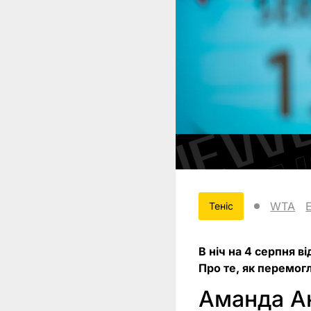
WTA
Теніс
В ніч на 4 серпня в
Про те, як перемогл
Аманда Ан