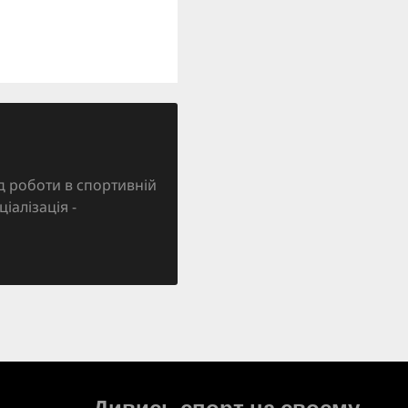
д роботи в спортивній
ціалізація -