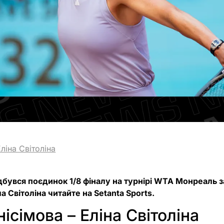
Еліна Світоліна
ідбувся поєдинок 1/8 фіналу на турнірі WTA Монреаль за
а Світоліна читайте на Setanta Sports.
ісімова – Еліна Світоліна