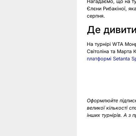
Нагадаємо, що на т
Єлєни Рибакіної, як
серпня.
Де дивити
На турнірі WTA Мон
Світоліна та Марта 
платформі Setanta S
Оформлюйте підпис
великої кількості с
інших турнірів. А 