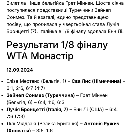
Вилетіла і інша бельгійка Грет Міннен. Шоста сіяна
поступилася представниці Туреччини Зейнеп
Сонмез. Та й взагалі, єдино представницею
посіву, що пробилася у чвертьфінал стала Лучія
Бронцетті (7). Італійка в 1/8 фіналу здолала Енн Лі.
Результати 1/8 фіналу
WTA Монастір
12.09.2024
Елізе Мертенс (Бельгія, 1) –
Єва Лис (Німеччина)
–
6:1, 2:6, 6:7 (4:7)
Зейнеп Сонмез (Туреччина)
– Грет Міннен
(Бельгія, 6) – 6:4, 1:6, 6:3
Лучія Бронцетті (Італія, 7)
– Енн Лі (США) – 6:4,
7:6 (7:3)
Лілі Міядзакі (Велика Британія) –
Антонія Ружич
(Хорватія)
– 3:6, 1:6