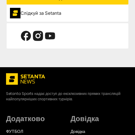
Слідкуй за Setanta
Setanta Sports надає доступ до ексклюзивних прямих трансляцій
найпопулярніших спортивних турнірів.
Додатково
Довідка
ФУТБОЛ
Довідка