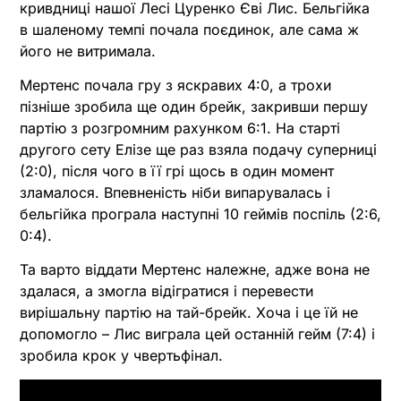
кривдниці нашої Лесі Цуренко Єві Лис. Бельгійка
в шаленому темпі почала поєдинок, але сама ж
його не витримала.
Мертенс почала гру з яскравих 4:0, а трохи
пізніше зробила ще один брейк, закривши першу
партію з розгромним рахунком 6:1. На старті
другого сету Елізе ще раз взяла подачу суперниці
(2:0), після чого в її грі щось в один момент
зламалося. Впевненість ніби випарувалась і
бельгійка програла наступні 10 геймів поспіль (2:6,
0:4).
Та варто віддати Мертенс належне, адже вона не
здалася, а змогла відігратися і перевести
вирішальну партію на тай-брейк. Хоча і це їй не
допомогло – Лис виграла цей останній гейм (7:4) і
зробила крок у чвертьфінал.