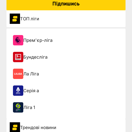
Підпишись
ТОП ліги
Прем'єр-ліга
Бундесліга
Ла Ліга
Серія а
Ліга 1
Трендові новини