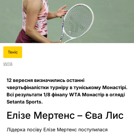
Теніс
WTA
12 вересня визначились останні
чвертьфіналістки турніру в туніському Монастірі.
Всі результати 1/8 фіналу WTA Монастір в огляді
Setanta Sports.
Елізе Мертенс – Єва Лис
Лідерка посіву Елізе Мертенс поступилася