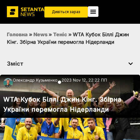
Дивіться зараз
Головна
»
News
»
Теніс
»
WTA Кубок Біллі Джин
Кінг. Збірна України перемогла Нідерланди
Зміст
Олександр Кузьменко
2023 Nov 12, 22:22 ПП
●
WTA Кубок Біллі Джин Кінг. Збірна
України перемогла Нідерланди