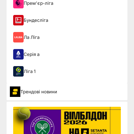
Прем'єр-ліга
Бундесліга
Ла Ліга
Серія а
Ліга 1
Трендові новини