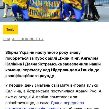
Теніс
WTA
Ангеліна Калініна
Збірна України наступного року знову
побореться за Кубок Біллі Джин Кінг. Ангеліна
Калініна і Даяна Ястремська забезпечили нашій
команді перемогу над Нідерландами і вихід до
кваліфікаційного раунду.
У перший день змагань свій матч виграла тільки
Калініна, а Ястремська поступилася Аранчі Рус. А
вже сьогодні Ангеліна помстилася за
співвітчизницю, а сама
Даяна перервала
чотириматчеву серію невдач
, здобувши вольову