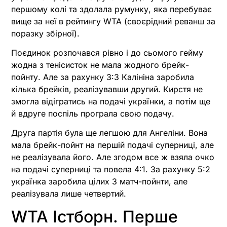
першому колі та здолала румунку, яка перебуває
вище за неї в рейтингу WTA (своєрідний реванш за
поразку збірної).
Поєдинок розпочався рівно і до сьомого гейму
жодна з тенісисток не мала жодного брейк-
пойнту. Але за рахунку 3:3 Калініна заробила
кілька брейків, реалізувавши другий. Кирстя не
змогла відігратись на подачі українки, а потім ще
й вдруге поспіль програла свою подачу.
Друга партія була ще легшою для Ангеліни. Вона
мала брейк-пойнт на першій подачі суперниці, але
не реалізувала його. Але згодом все ж взяла очко
на подачі суперниці та повела 4:1. За рахунку 5:2
українка заробила цілих 3 матч-пойнти, але
реалізувала лише четвертий.
WTA Істборн. Перше