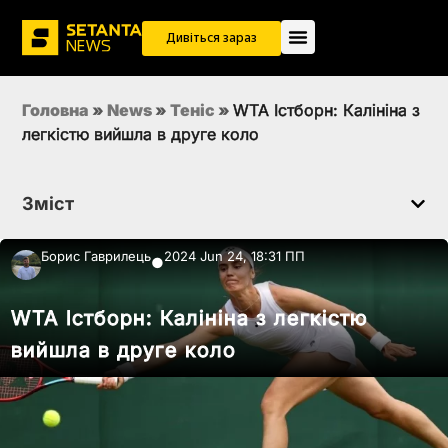
Дивіться зараз
Головна
»
News
»
Теніс
»
WTA Істборн: Калініна з
легкістю вийшла в друге коло
Зміст
Борис Гаврилець
2024 Jun 24, 18:31 ПП
●
WTA Істборн: Калініна з легкістю
вийшла в друге коло