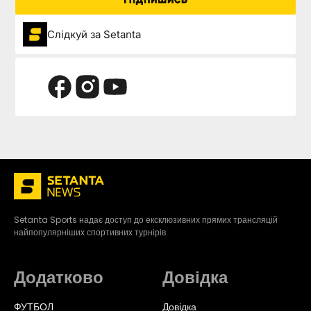
Слідкуй за Setanta
Setanta Sports надає доступ до ексклюзивних прямих трансляцій
найпопулярніших спортивних турнірів.
Додатково
Довідка
ФУТБОЛ
Довідка