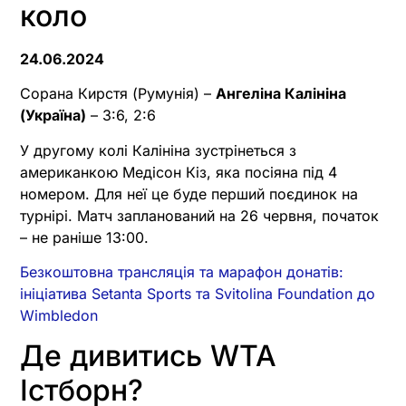
коло
24.06.2024
Сорана Кирстя (Румунія) –
Ангеліна Калініна
(Україна)
– 3:6, 2:6
У другому колі Калініна зустрінеться з
американкою Медісон Кіз, яка посіяна під 4
номером. Для неї це буде перший поєдинок на
турнірі. Матч запланований на 26 червня, початок
– не раніше 13:00.
Безкоштовна трансляція та марафон донатів:
ініціатива Setanta Sports та Svitolina Foundation до
Wimbledon
Де дивитись WTA
Істборн?