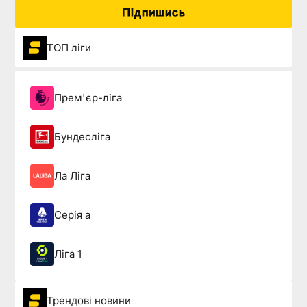
Підпишись
ТОП ліги
Прем'єр-ліга
Бундесліга
Ла Ліга
Серія а
Ліга 1
Трендові новини