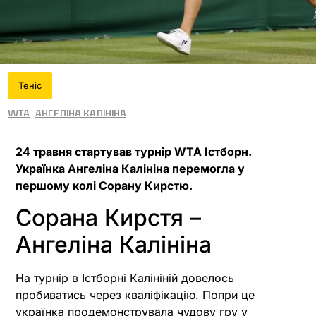
Теніс
WTA
Ангеліна Калініна
24 травня стартував турнір WTA Істборн.
Українка Ангеліна Калініна перемогла у
першому колі Сорану Кирстю.
Сорана Кирстя –
Ангеліна Калініна
На турнір в Істборні Калініній довелось
пробиватись через кваліфікацію. Попри це
українка продемонструвала чудову гру у