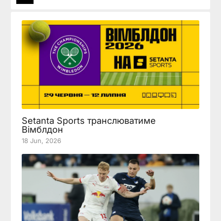
Setanta Sports транслюватиме
Вімблдон
18 Jun, 2026