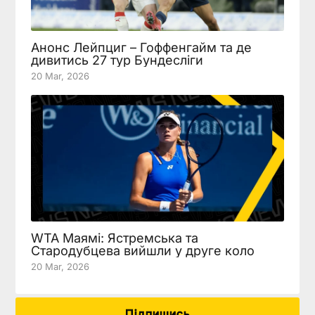
Анонс Лейпциг – Гоффенгайм та де
дивитись 27 тур Бундесліги
20 Mar, 2026
WTA Маямі: Ястремська та
Стародубцева вийшли у друге коло
20 Mar, 2026
Підпишись