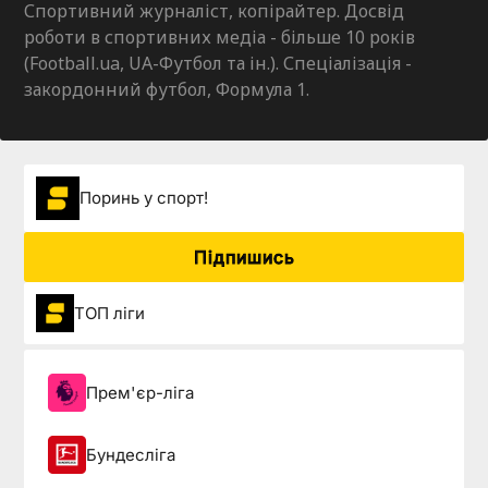
Спортивний журналіст, копірайтер. Досвід
роботи в спортивних медіа - більше 10 років
(Football.ua, UA-Футбол та ін.). Спеціалізація -
закордонний футбол, Формула 1.
Поринь у спорт!
Підпишись
ТОП ліги
Прем'єр-ліга
Бундесліга