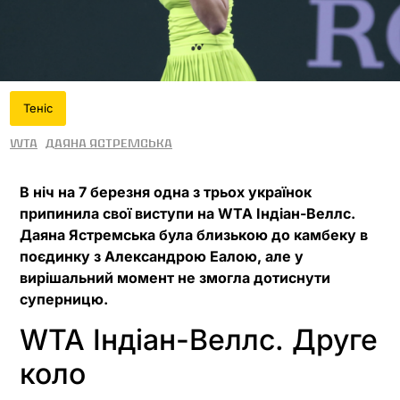
Теніс
WTA
Даяна Ястремська
В ніч на 7 березня одна з трьох українок
припинила свої виступи на WTA Індіан-Веллс.
Даяна Ястремська була близькою до камбеку в
поєдинку з Александрою Еалою, але у
вирішальний момент не змогла дотиснути
суперницю.
WTA Індіан-Веллс. Друге
коло