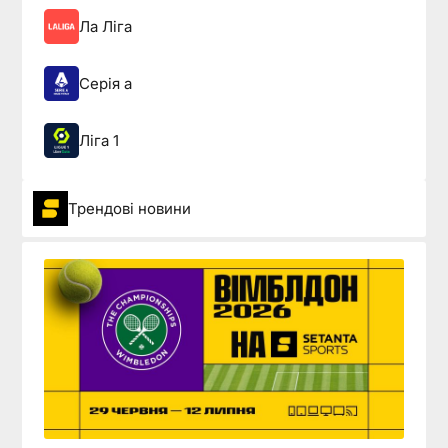
Ла Ліга
Серія а
Ліга 1
Трендові новини