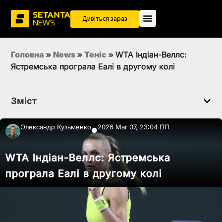
Дивіться зараз
Головна
»
News
»
Теніс
»
WTA Індіан-Веллс:
Ястремська програла Еалі в другому колі
Зміст
Олександр Кузьменко
2026 Mar 07, 23:04 ПП
●
WTA Індіан-Веллс: Ястремська
програла Еалі в другому колі