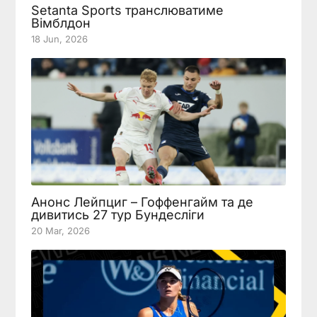
Setanta Sports транслюватиме
Вімблдон
18 Jun, 2026
Анонс Лейпциг – Гоффенгайм та де
дивитись 27 тур Бундесліги
20 Mar, 2026