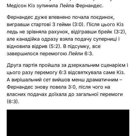
Медісон Кіз зупинила Лейла Фернандес.
Фернандес дуже впевнено почала поєдинок,
вигравши стартові 3 гейми (3:0). Після цього Кіз
ледь не зрівняла рахунок, відігравши брейк (3:2),
але канадійка одразу взяла подачу суперниці і
відновила відрив (5:2). В підсумку, все
завершилося перемогою Лейли 6:3.
Друга партія пройшла за дзеркальним сценарієм і
цього разу перемогу 6:3 відсвяткувала саме Кіз.
А вирішальний сет вийшов менш драматичним –
Фернандес знову повела 3:0, після чого на
власних подачах доїхала до загальної перемоги
(6:3).