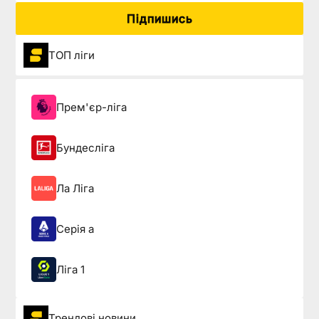
Підпишись
ТОП ліги
Прем'єр-ліга
Бундесліга
Ла Ліга
Серія а
Ліга 1
Трендові новини