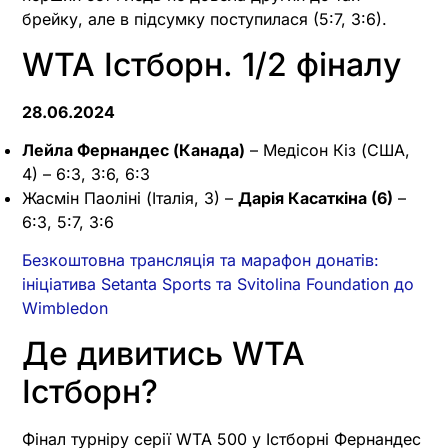
брейку, але в підсумку поступилася (5:7, 3:6).
WTA Істборн. 1/2 фіналу
28.06.2024
Лейла Фернандес (Канада)
– Медісон Кіз (США,
4) – 6:3, 3:6, 6:3
Жасмін Паоліні (Італія, 3) –
Дарія Касаткіна (6)
–
6:3, 5:7, 3:6
Безкоштовна трансляція та марафон донатів:
ініціатива Setanta Sports та Svitolina Foundation до
Wimbledon
Де дивитись WTA
Істборн?
Фінал турніру серії WTA 500 у Істборні Фернандес