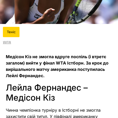
Теніс
WTA
Медісон Кіз не змогла вдруге поспіль (і втретє
загалом) вийти у фінал WTA Істборн. За крок до
вирішального матчу американка поступилась
Лейлі Фернандес.
Лейла Фернандес –
Медісон Кіз
Чинна чемпіонка турніру в Істборні не змогла
захистити свій титул. У півфіналі американку