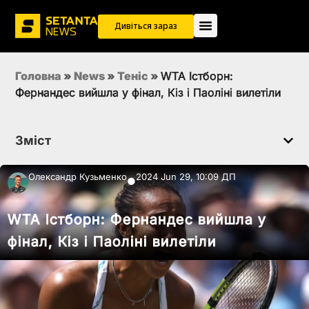
Дивіться зараз
Головна
»
News
»
Теніс
»
WTA Істборн:
Фернандес вийшла у фінал, Кіз і Паоліні вилетіли
Зміст
Олександр Кузьменко
2024 Jun 29, 10:09 ДП
●
WTA Істборн: Фернандес вийшла у
фінал, Кіз і Паоліні вилетіли