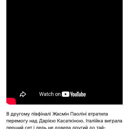
В другому півфіналі Жасмін Паоліні втратила
перемогу над Дарією Касаткіною. Італійка виграла
перший сет і ледь не довела другий до тай-