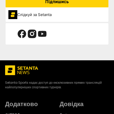
Підпишись
Слідкуй за Setanta
Setanta Sports надає доступ до ексклюзивних прямих трансляцій
найпопулярніших спортивних турнірів.
Додатково
Довідка