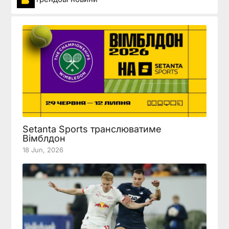
Setanta Sports транслюватиме
Вімблдон
18 Jun, 2026