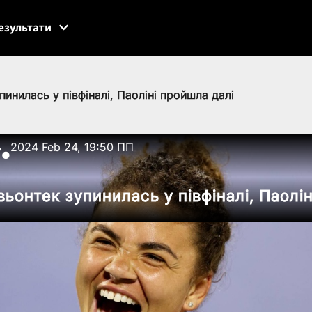
езультати
инилась у півфіналі, Паоліні пройшла далі
ь
2024 Feb 24, 19:50 ПП
●
ьонтек зупинилась у півфіналі, Паолін