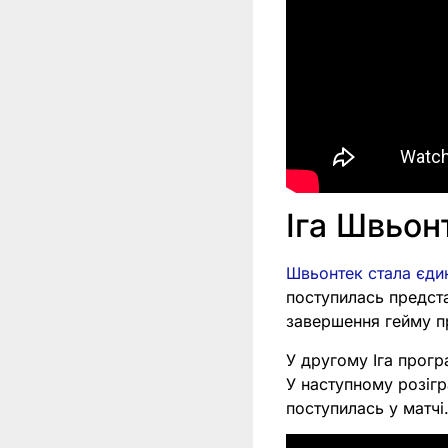
Іга Швьон
Швьонтек стала єдин
поступилась предста
завершення гейму пр
У другому Іга прогр
У наступному розігр
поступилась у матчі