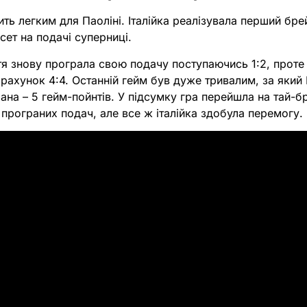
ть легким для Паоліні. Італійка реалізувала перший бре
 сет на подачі суперниці.
стя знову програла свою подачу поступаючись 1:2, проте
рахунок 4:4. Останній гейм був дуже тривалим, за який П
ана – 5 гейм-пойнтів. У підсумку гра перейшла на тай-
 програних подач, але все ж італійка здобула перемогу.