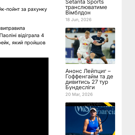
Setanta Sports
транслюватиме
йк-пойнт за рахунку
Вімблдон
18 Jun, 2026
 виправила
аоліні відіграла 4
брейк, який пройшов
Анонс Лейпциг –
Гоффенгайм та де
дивитись 27 тур
Бундесліги
20 Mar, 2026