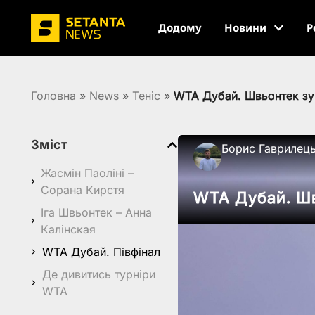
Додому
Новини
Р
Головна
»
News
»
Теніс
»
WTA Дубай. Швьонтек зуп
Зміст
Борис Гаврилец
Жасмін Паоліні –
Сорана Кирстя
WTA Дубай. Шв
Іга Швьонтек – Анна
Калінская
WTA Дубай. Півфінал
Де дивитись турніри
WTA