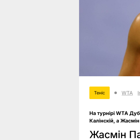
WTA
Теніс
На турнірі WTA Дуб
Калінскій, а Жасмі
Жасмін Па