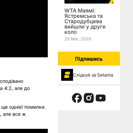
WTA Маямі:
Ястремська та
Стародубцева
вийшли у друге
коло
20 Mar, 2026
Підпишись
Слідкуй за Setanta
есподівано
 4:2, але до
 ще однієї помилки.
, але все ж