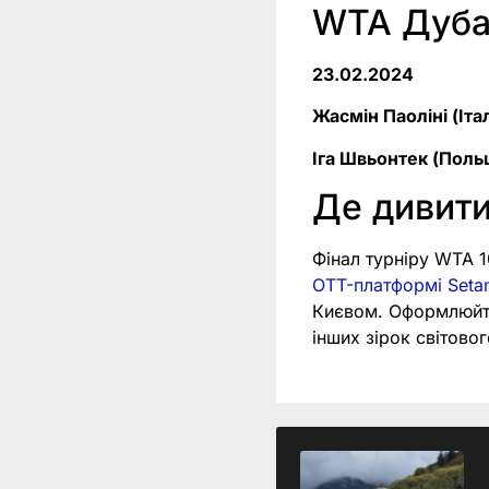
WTA Дубай
23.02.2024
Жасмін Паоліні (Італ
Іга Швьонтек (Поль
Де дивити
Фінал турніру WTA 1
OTT-платформі Setan
Києвом. Оформлюйт
інших зірок світов