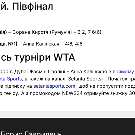
. Півфінал
ія)
– Сорана Кирстя (Румунія) – 6:2, 7:6(6)
ща, №1)
– Анна Калінская – 4:6, 4:6
сь турніри WTA
000 в Дубаї Жасмін Паоліні – Анна Калінская
в прямому 
ta Sports
, а також на каналі Setanta Sports+. Початок тра
е підписку на
setantasports.com
, щоб не пропустити поє
ого тенісу. А з промокодом NEWS24 отримуйте знижку 3
Борис Гаврилець