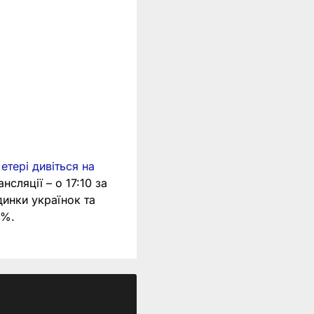
етері дивіться на
нсляції – о 17:10 за
динки українок та
0%.