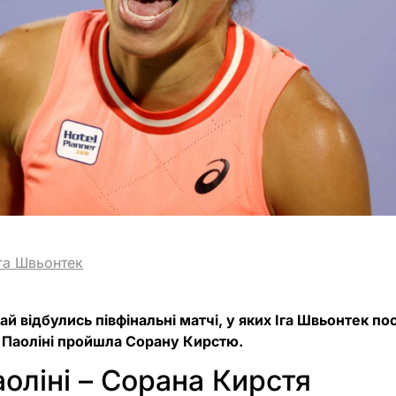
Іга Швьонтек
ай відбулись півфінальні матчі, у яких Іга Швьонтек п
н Паоліні пройшла Сорану Кирстю.
оліні – Сорана Кирстя