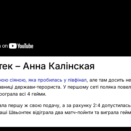
тек – Анна Калінская
ою сіяною, яка пробилась у півфінал
, але там досить н
вниці держави-терориста. У першому сеті поляка повела
ограла всі 4 гейми.
ала першу ж свою подачу, а за рахунку 2:4 допустилась
аші Швьонтек відіграла два матч-пойнти та виграла гейм
.