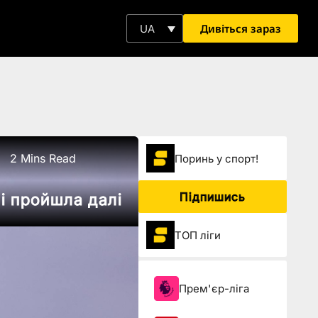
Дивіться зараз
UA
2 Mins Read
Поринь у спорт!
Підпишись
і пройшла далі
ТОП ліги
Прем'єр-ліга