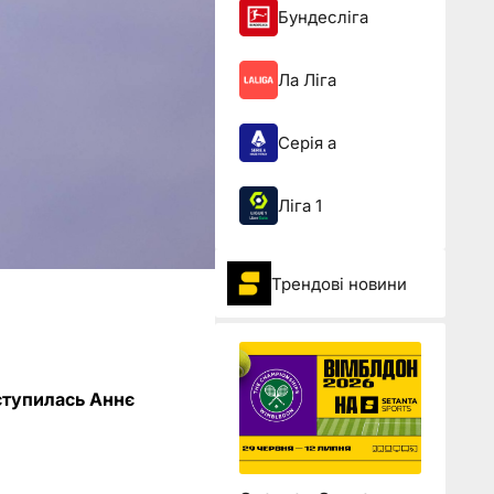
Бундесліга
Ла Ліга
Серія а
Ліга 1
Трендові новини
оступилась Аннє