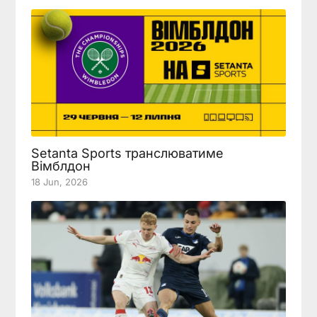
Setanta Sports транслюватиме
Вімблдон
18 Jun, 2026