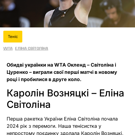
Теніс
WTA
Еліна Світоліна
Обидві українки на WTA Окленд – Світоліна і
Цуренко – виграли свої перші матчі в новому
році і пробилися в друге коло.
Каролін Возняцкі – Еліна
Світоліна
Перша ракетка України Еліна Світоліна почала
2024 рік з перемоги. Наша тенісистка у
непростому поєдинку здолала Каролін Возняцкі,