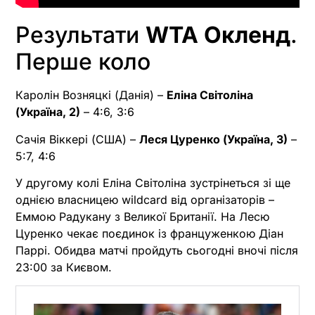
Результати
WTA Окленд
.
Перше коло
Каролін Возняцкі (Данія) –
Еліна Світоліна
(Україна, 2)
– 4:6, 3:6
Сачія Віккері (США) –
Леся Цуренко (Україна, 3)
–
5:7, 4:6
У другому колі Еліна Світоліна зустрінеться зі ще
однією власницею wildcard від організаторів –
Еммою Радукану з Великої Британії. На Лесю
Цуренко чекає поєдинок із француженкою Діан
Паррі. Обидва матчі пройдуть сьогодні вночі після
23:00 за Києвом.