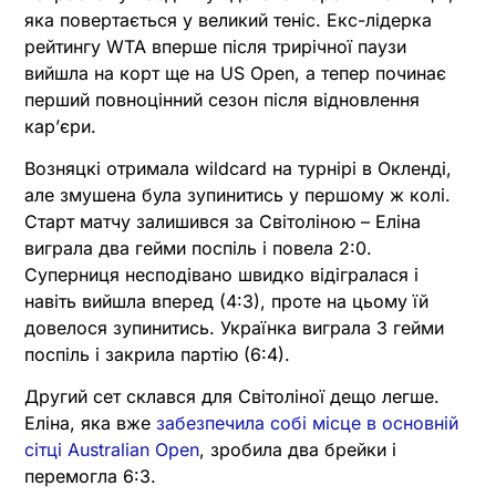
яка повертається у великий теніс. Екс-лідерка
рейтингу WTA вперше після трирічної паузи
вийшла на корт ще на US Open, а тепер починає
перший повноцінний сезон після відновлення
карʼєри.
Возняцкі отримала wildcard на турнірі в Окленді,
але змушена була зупинитись у першому ж колі.
Старт матчу залишився за Світоліною – Еліна
виграла два гейми поспіль і повела 2:0.
Суперниця несподівано швидко відігралася і
навіть вийшла вперед (4:3), проте на цьому їй
довелося зупинитись. Українка виграла 3 гейми
поспіль і закрила партію (6:4).
Другий сет склався для Світоліної дещо легше.
Еліна, яка вже
забезпечила собі місце в основній
сітці Australian Open
, зробила два брейки і
перемогла 6:3.