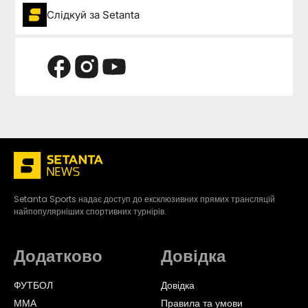
Слідкуй за Setanta
Setanta Sports надає доступ до ексклюзивних прямих трансляцій
найпопулярніших спортивних турнірів.
Додатково
Довідка
ФУТБОЛ
Довідка
ММА
Правила та умови