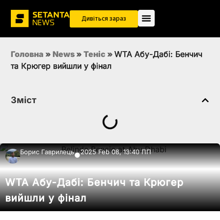
Дивіться зараз
Головна
»
News
»
Теніс
»
WTA Абу-Дабі: Бенчич
та Крюгер вийшли у фінал
Зміст
Борис Гаврилець
2025 Feb 08, 13:40 ПП
●
WTA Абу-Дабі: Бенчич та Крюгер
вийшли у фінал