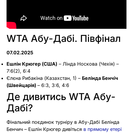
WTA Абу-Дабі. Півфінал
07.02.2025
Ешлін Крюгер (США)
– Лінда Носкова (Чехія) –
7:6(2), 6:4
Єлєна Рибакіна (Казахстан, 1) –
Белінда Бенчіч
(Швейцарія)
– 6:3, 3:6, 4:6
Де дивитись WTA Абу-
Дабі?
Фінальний поєдинок турніру в Абу-Дабі Белінда
Бенчич – Ешлін Крюгер дивіться
в прямому етері