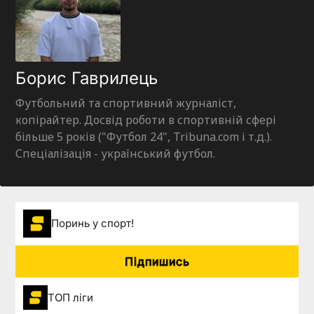
Борис Гаврилець
Футбольний та спортивний журналіст,
копірайтер. Досвід роботи в спортивній сфері
більше 5 років ("Футбол 24", Tribuna.com і т.д.).
Спеціалізація - український футбол.
Поринь у спорт!
Підпишись
ТОП ліги