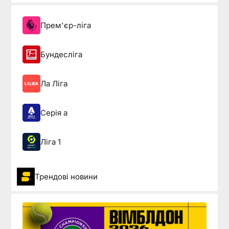
Прем'єр-ліга
Бундесліга
Ла Ліга
Серія а
Ліга 1
Трендові новини