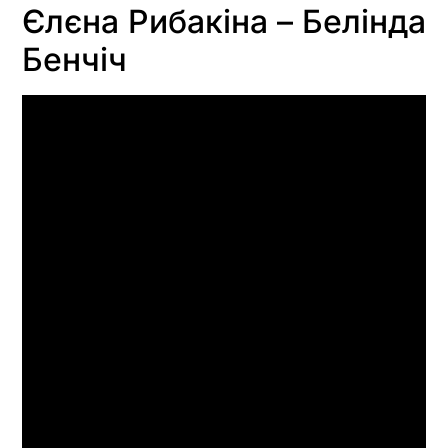
Єлєна Рибакіна – Белінда
Бенчіч