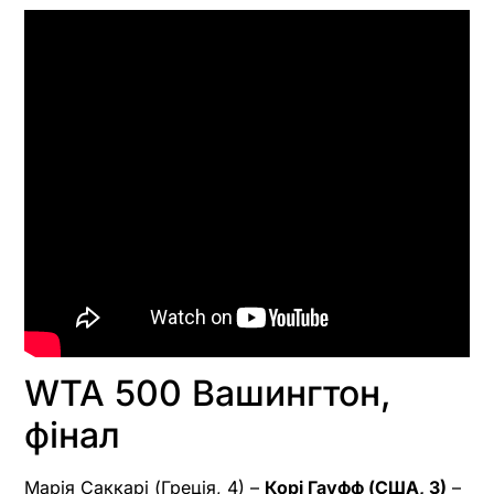
WTA 500 Вашингтон,
фінал
Марія Саккарі (Греція, 4) –
Корі Гауфф (США, 3)
–