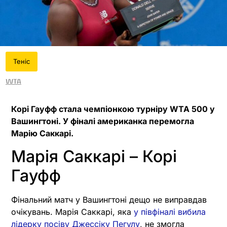
Теніс
WTA
Корі Гауфф стала чемпіонкою турніру WTA 500 у
Вашингтоні. У фіналі американка перемогла
Марію Саккарі.
Марія Саккарі – Корі
Гауфф
Фінальний матч у Вашингтоні дещо не виправдав
очікувань. Марія Саккарі, яка
у півфіналі вибила
лідерку посіву Джессіку Пегулу
, не змогла