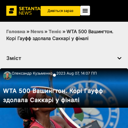
Дивіться зараз
Головна
»
News
»
Теніс
»
WTA 500 Вашингтон.
Корі Гауфф здолала Саккарі у фіналі
Зміст
Олександр Кузьменко
2023 Aug 07, 14:07 ПП
●
WTA 500 Вашингтон. Корі Гауфф
здолала Саккарі у фіналі