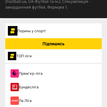
(Football.ua, UA-Футбол та ін.). Спеціалізація -
закордонний футбол, Формула 1.
Поринь у спорт!
Підпишись
ТОП ліги
Прем'єр-ліга
Бундесліга
Ла Ліга