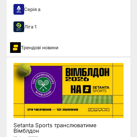
Серія а
Ліга 1
Трендові новини
Setanta Sports транслюватиме
Вімблдон