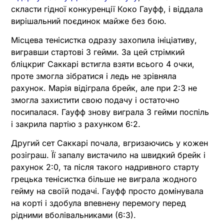
скласти гідної конкуренції Коко Гауфф, і віддала
вирішальний поєдинок майже без бою.
Місцева тенісистка одразу захопила ініціативу,
вигравши стартові 3 гейми. За цей стрімкий
бліцкриг Саккарі встигла взяти всього 4 очки,
проте змогла зібратися і ледь не зрівняла
рахунок. Марія відіграла брейк, але при 2:3 не
змогла захистити свою подачу і остаточно
посипалася. Гауфф знову виграла 3 гейми поспіль
і закрила партію з рахунком 6:2.
Другий сет Саккарі почала, вгризаючись у кожен
розіграш. Її запалу вистачило на швидкий брейк і
рахунок 2:0, та після такого надривного старту
грецька тенісистка більше не виграла жодного
гейму на своїй подачі. Гауфф просто домінувала
на корті і здобула впевнену перемогу перед
рідними вболівальниками (6:3).