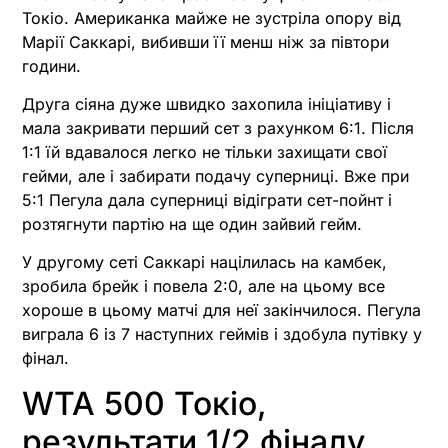
Токіо. Американка майже не зустріла опору від
Марії Саккарі, вибивши її менш ніж за півтори
години.
Друга сіяна дуже швидко захопила ініціативу і
мала закривати перший сет з рахунком 6:1. Після
1:1 їй вдавалося легко не тільки захищати свої
гейми, але і забирати подачу суперниці. Вже при
5:1 Пегула дала суперниці відіграти сет-пойнт і
розтягнути партію на ще один зайвий гейм.
У другому сеті Саккарі націлилась на камбек,
зробила брейк і повела 2:0, але на цьому все
хороше в цьому матчі для неї закінчилося. Пегула
виграла 6 із 7 наступних геймів і здобула путівку у
фінал.
WTA 500 Токіо,
результати 1/2 фіналу