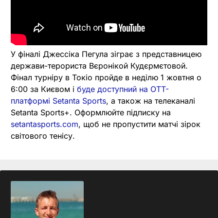
У фіналі Джессіка Пегула зіграє з представницею
держави-терориста Вєронікой Кудєрмєтовой.
Фінал турніру в Токіо пройде в неділю 1 жовтня о
6:00 за Києвом і
буде доступний на OTT-
платформі Setanta Sports
, а також на телеканалі
Setanta Sports+. Оформлюйте підписку на
setantasports.com
, щоб не пропустити матчі зірок
світового тенісу.