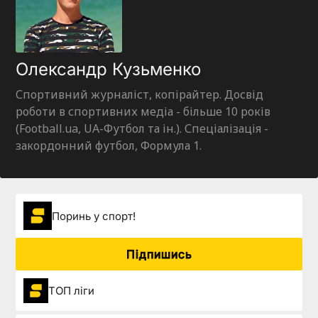
Олександр Кузьменко
Спортивний журналіст, копірайтер. Досвід
роботи в спортивних медіа - більше 10 років
(Football.ua, UA-Футбол та ін.). Спеціалізація -
закордонний футбол, Формула 1.
Поринь у спорт!
Підпишись
ТОП ліги