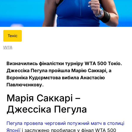
Теніс
WTA
Визначились фіналістки турніру WTA 500 Токіо.
Джессіка Пегула пройшла Марію Саккарі, а
Вєроніка Кудєрмєтова вибила Анастасію
Павлючєнкову.
Марія Саккарі –
Джессіка Пегула
Пегула провела черговий потужний матч в столиці
Японії
і заслужено пробилася у фінал WTA 500