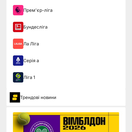
Прем'єр-ліга
Бундесліга
Ла Ліга
Серія а
Ліга 1
Трендові новини