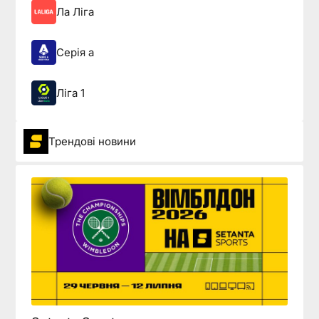
Ла Ліга
Серія а
Ліга 1
Трендові новини