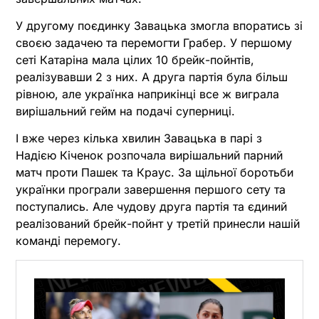
У другому поєдинку Завацька змогла впоратись зі
своєю задачею та перемогти Грабер. У першому
сеті Катаріна мала цілих 10 брейк-пойнтів,
реалізувавши 2 з них. А друга партія була більш
рівною, але українка наприкінці все ж виграла
вирішальний гейм на подачі суперниці.
І вже через кілька хвилин Завацька в парі з
Надією Кіченок розпочала вирішальний парний
матч проти Пашек та Краус. За щільної боротьби
українки програли завершення першого сету та
поступались. Але чудову друга партія та єдиний
реалізований брейк-пойнт у третій принесли нашій
команді перемогу.