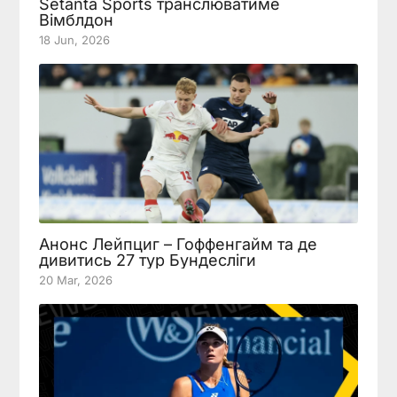
Setanta Sports транслюватиме
Вімблдон
18 Jun, 2026
Анонс Лейпциг – Гоффенгайм та де
дивитись 27 тур Бундесліги
20 Mar, 2026