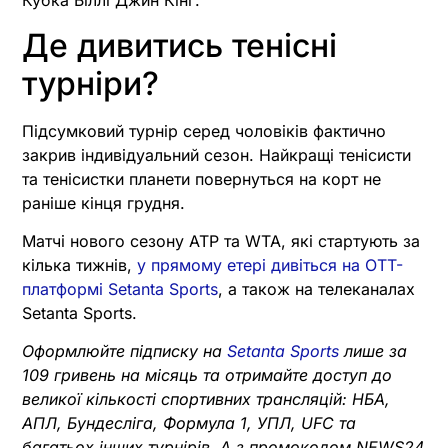
Кубка Біллі Джин Кінг.
Де дивитись тенісні
турніри?
Підсумковий турнір серед чоловіків фактично
закрив індивідуальний сезон. Найкращі тенісисти
та тенісистки планети повернуться на корт не
раніше кінця грудня.
Матчі нового сезону ATP та WTA, які стартують за
кілька тижнів,
у прямому етері дивіться на OTT-
платформі Setanta Sports
, а також на телеканалах
Setanta Sports.
Оформлюйте підписку на
Setanta Sports
лише за
109 гривень на місяць та отримайте доступ до
великої кількості спортивних трансляцій: НБА,
АПЛ, Бундесліга, Формула 1, УПЛ, UFC та
багатьох інших турнірів. А з промокодом NEWS24