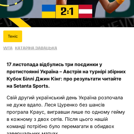
Теніс
WTA
Катаріна Завацька
17 листопада відбулись три поєдинки у
протистоянні Україна – Австрія на турнірі збірних
Кубок Біллі Джин Кінг: про результати читайте
на Setanta Sports.
Свій другий український день Україна розпочала
не дуже вдало. Леся Цуренко без шансів
програла Краус, вигравши лише по одному гейму
в кожному з двох сетів. Після цього нашій
команді потрібно було перемагати в обидвох
завершальних матчах.