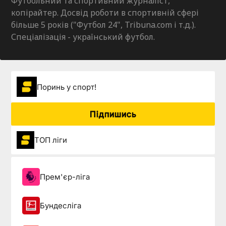
Футбольний та спортивний журналіст,
копірайтер. Досвід роботи в спортивній сфері
більше 5 років ("Футбол 24", Tribuna.com і т.д.).
Спеціалізація - український футбол.
Поринь у спорт!
Підпишись
ТОП ліги
Прем'єр-ліга
Бундесліга