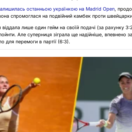
залишилась останньою українкою на Madrid Open
, продо
 вона спромоглася на подвійний камбек проти швейцарк
 віддала лише один гейм на своїй подачі (за рахунку 3:2
пойнти. Але суперниця зіграла ще надійніше, впевнено з
о для перемоги в партії (6:3).