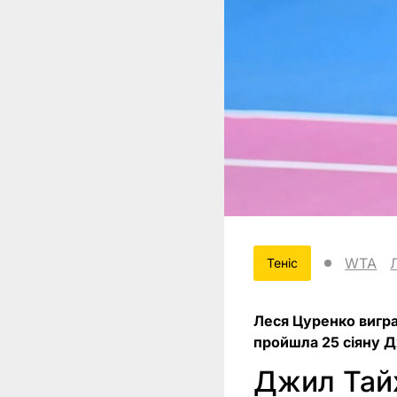
WTA
Теніс
Леся Цуренко вигра
пройшла 25 сіяну 
Джил Тай