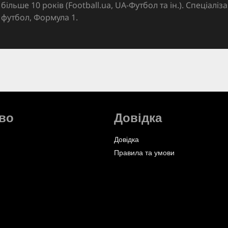
більше 10 років (Football.ua, UA-Футбол та ін.). Спеціалі
футбол, Формула 1.
во
Довідка
Довідка
Правила та умови