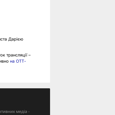
иста Дарією
ток трансляції –
зивно
на ОТТ-
тивних медіа -