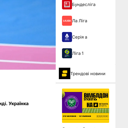
Бундесліга
Ла Ліга
Серія а
Ліга 1
Трендові новини
ді. Українка