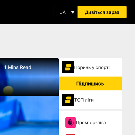
Дивіться зараз
UA
1 Mins Read
Поринь у спорт!
Підпишись
ТОП ліги
Прем'єр-ліга