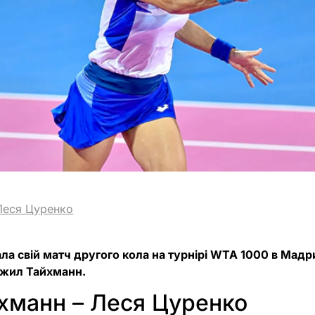
Леся Цуренко
ла свій матч другого кола на турнірі WTA 1000 в Мадри
Джил Тайхманн.
хманн – Леся Цуренко