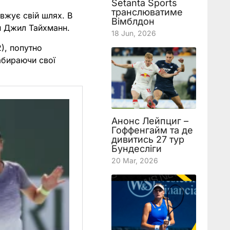
Setanta Sports
транслюватиме
вжує свій шлях. В
Вімблдон
и Джил Тайхманн.
18 Jun, 2026
), попутно
абираючи свої
Анонс Лейпциг –
Гоффенгайм та де
дивитись 27 тур
Бундесліги
20 Mar, 2026