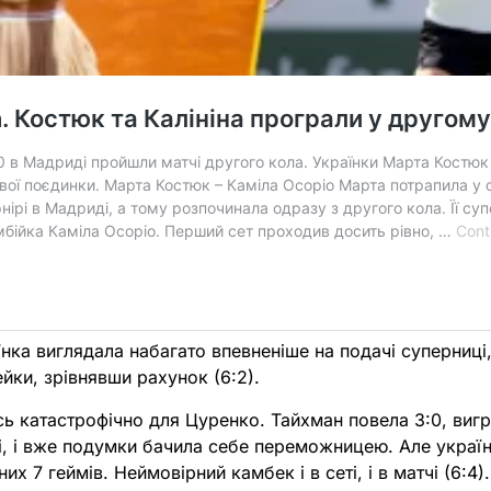
їнка виглядала набагато впевненіше на подачі суперниц
ейки, зрівнявши рахунок (6:2).
сь катастрофічно для Цуренко. Тайхман повела 3:0, виг
і, і вже подумки бачила себе переможницею. Але україн
них 7 геймів. Неймовірний камбек і в сеті, і в матчі (6:4).