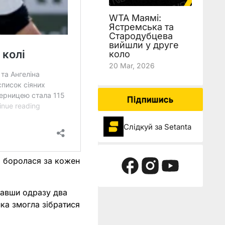
WTA Маямі:
Ястремська та
Стародубцева
вийшли у друге
коло
20 Mar, 2026
Підпишись
Слідкуй за Setanta
і, боролася за кожен
равши одразу два
ка змогла зібратися