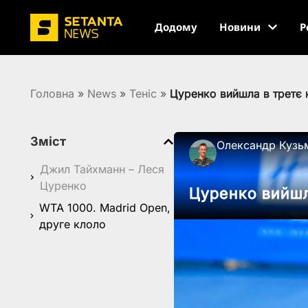
Додому
Новини
Р
Головна
»
News
»
Теніс
»
Цуренко вийшла в третє 
Зміст
Олександр Кузь
Джил Тайхманн – Леся
Цуренко
Цуренко вийшл
WTA 1000. Madrid Open,
друге клоло