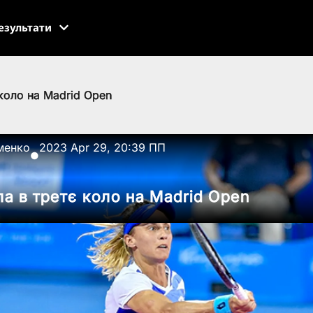
езультати
коло на Madrid Open
менко
2023 Apr 29, 20:39 ПП
●
а в третє коло на Madrid Open