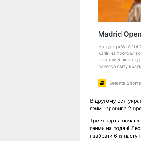
В другому сеті укра
гейм і зробила 2 бр
Третя партія почала
гейми на подачі Лес
і забрати 6 із наступ