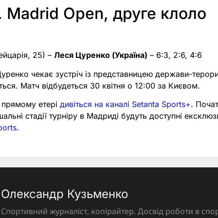
 Madrid Open, друге клоло
йцарія, 25) –
Леся Цуренко (Україна)
– 6:3, 2:6, 4:6
 Цуренко чекає зустріч із представницею держави-терор
ться. Матч відбудеться 30 квітня о 12:00 за Києвом.
в прямому етері
дивіться на каналі Setanta Sports+
. Поча
шальні стадії турніру в Мадриді будуть доступні ексклю
ports
.
Олександр Кузьменко
Спортивний журналіст, копірайтер. Досвід роботи в спор