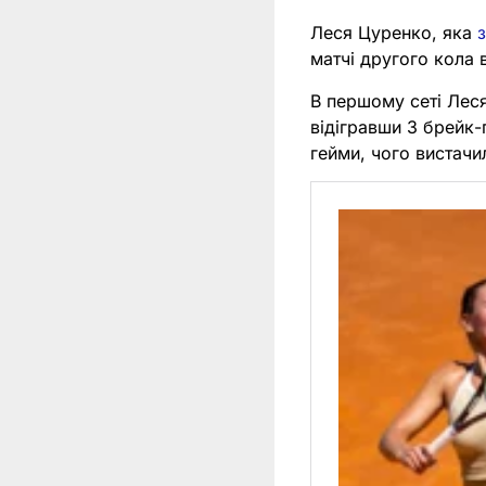
Леся Цуренко, яка
матчі другого кола
В першому сеті Леся
відігравши 3 брейк-
гейми, чого вистачил