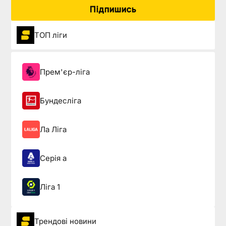
Підпишись
ТОП ліги
Прем'єр-ліга
Бундесліга
Ла Ліга
Серія а
Ліга 1
Трендові новини