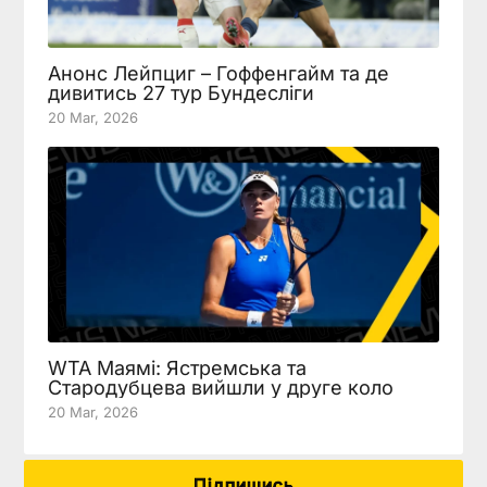
Анонс Лейпциг – Гоффенгайм та де
дивитись 27 тур Бундесліги
20 Mar, 2026
WTA Маямі: Ястремська та
Стародубцева вийшли у друге коло
20 Mar, 2026
Підпишись