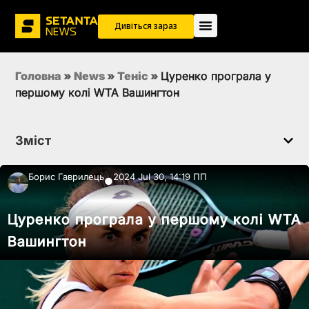
Дивіться зараз
Головна
»
News
»
Теніс
»
Цуренко програла у
першому колі WTA Вашингтон
Зміст
Борис Гаврилець
2024 Jul 30, 14:19 ПП
●
Цуренко програла у першому колі WTA
Вашингтон