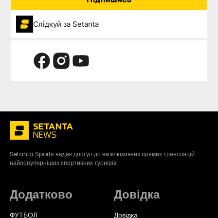
Слідкуй за Setanta
Setanta Sports надає доступ до ексклюзивних прямих трансляцій
найпопулярніших спортивних турнірів.
Додатково
Довідка
ФУТБОЛ
Довідка