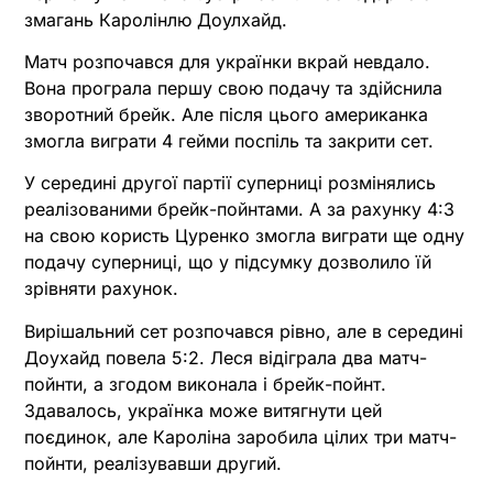
змагань Каролінлю Доулхайд.
Матч розпочався для українки вкрай невдало.
Вона програла першу свою подачу та здійснила
зворотний брейк. Але після цього американка
змогла виграти 4 гейми поспіль та закрити сет.
У середині другої партії суперниці розмінялись
реалізованими брейк-пойнтами. А за рахунку 4:3
на свою користь Цуренко змогла виграти ще одну
подачу суперниці, що у підсумку дозволило їй
зрівняти рахунок.
Вирішальний сет розпочався рівно, але в середині
Доухайд повела 5:2. Леся відіграла два матч-
пойнти, а згодом виконала і брейк-пойнт.
Здавалось, українка може витягнути цей
поєдинок, але Кароліна заробила цілих три матч-
пойнти, реалізувавши другий.