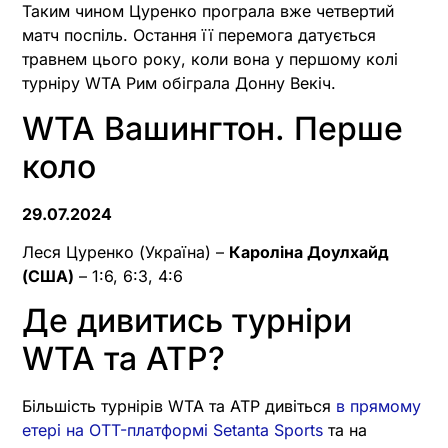
Таким чином Цуренко програла вже четвертий
матч поспіль. Остання її перемога датується
травнем цього року, коли вона у першому колі
турніру WTA Рим обіграла Донну Векіч.
WTA Вашингтон. Перше
коло
29.07.2024
Леся Цуренко (Україна) –
Кароліна Доулхайд
(США)
– 1:6, 6:3, 4:6
Де дивитись турніри
WTA та ATP?
Більшість турнірів WTA та ATP дивіться
в прямому
етері на OTT-платформі Setanta Sports
та на