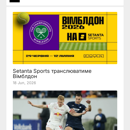
Setanta Sports транслюватиме
Вімблдон
18 Jun, 2026