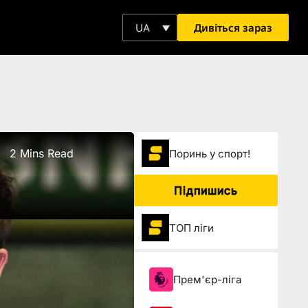
Дивіться зараз
UA
2 Mins Read
Поринь у спорт!
Підпишись
ТОП ліги
Прем'єр-ліга