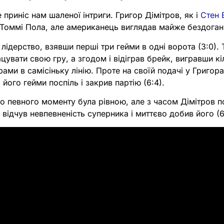
 приніс нам шаленої інтриги. Григор Дімітров, як і
Стен 
 Томмі Пола, але американець виглядав майже бездоган
лідерство, взявши перші три гейми в одні ворота (3:0). 
цувати свою гру, а згодом і відіграв брейк, вигравши кі
ми в самісіньку лінію. Проте на своїй подачі у Григора
його гейми поспіль і закрив партію (6:4).
до певного моменту була рівною, але з часом Дімітров п
відчув невпевненість суперника і миттєво добив його (6