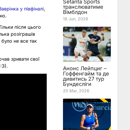
Setanta Sports
транслюватиме
Ваврінка у півфіналі
,
Вімблдон
но.
18 Jun, 2026
Тільки після цього
лька розіграшів
 було не все так
очав зривати свої
:3).
Анонс Лейпциг –
Гоффенгайм та де
дивитись 27 тур
Бундесліги
20 Mar, 2026