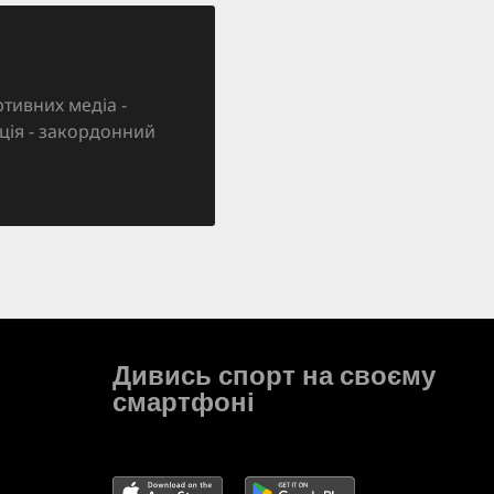
тивних медіа -
зація - закордонний
Дивись спорт на своєму
смартфоні