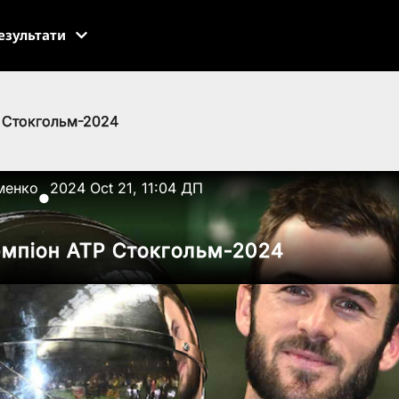
езультати
P Стокгольм-2024
менко
2024 Oct 21, 11:04 ДП
●
емпіон ATP Стокгольм-2024