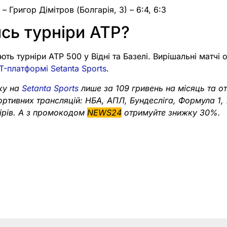
)
– Григор Дімітров (Болгарія, 3) – 6:4, 6:3
сь турніри ATP?
ють турніри ATP 500 у Відні та Базелі. Вирішальні матчі
TT-платформі Setanta Sports
.
ку на
Setanta Sports
лише за 109 гривень на місяць та о
портивних трансляцій: НБА, АПЛ, Бундесліга, Формула 1,
нірів. А з промокодом
NEWS24
отримуйте знижку 30%.