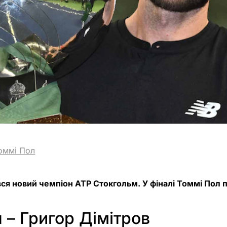
оммі Пол
ся новий чемпіон ATP Стокгольм. У фіналі Томмі Пол 
 – Григор Дімітров