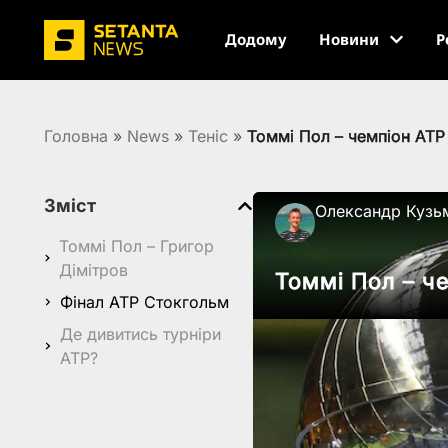
Додому
Новини
Р
Головна
»
News
»
Теніс
»
Томмі Пол – чемпіон AT
Зміст
Олександр Кузь
Томмі Пол – Григор
Дімітров
Томмі Пол – ч
Фінал ATP Стокгольм
Де дивитись турніри
ATP?