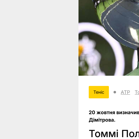
ATP
Т
Теніс
20 жовтня визначив
Дімітрова.
Томмі Пол