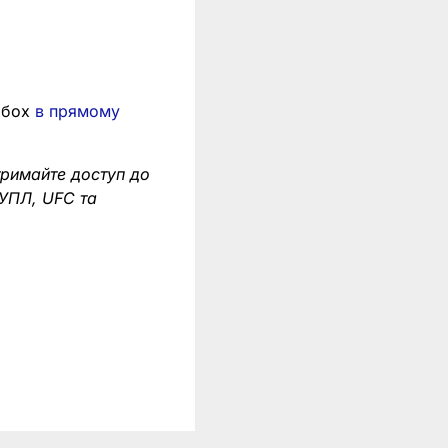
 обох
в прямому
тримайте доступ до
 УПЛ, UFC та