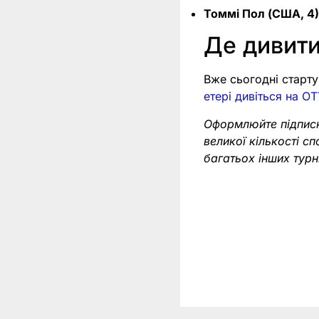
Томмі Пол (США, 4
Де дивити
Вже сьогодні старту
етері дивіться на O
Оформлюйте підпис
великої кількості с
багатьох інших тур