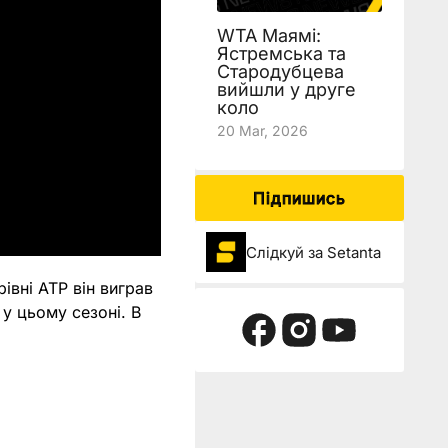
WTA Маямі:
Ястремська та
Стародубцева
вийшли у друге
коло
20 Mar, 2026
Підпишись
Слідкуй за Setanta
івні ATP він виграв
 у цьому сезоні. В