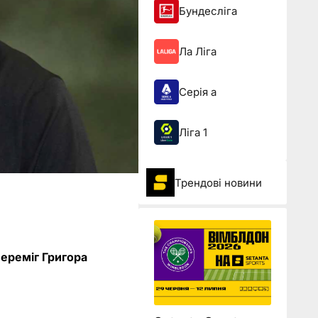
Бундесліга
Ла Ліга
Серія а
Ліга 1
Трендові новини
переміг Григора