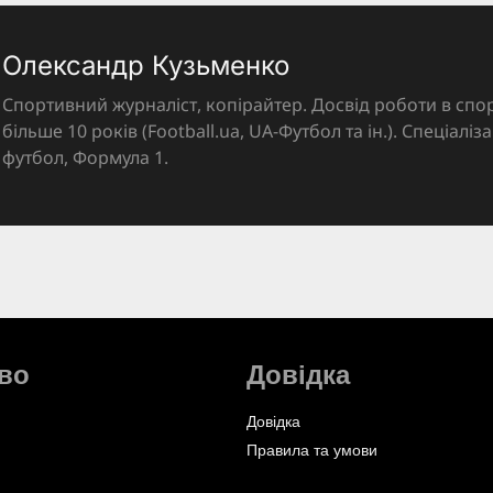
Олександр Кузьменко
Спортивний журналіст, копірайтер. Досвід роботи в спор
більше 10 років (Football.ua, UA-Футбол та ін.). Спеціалі
футбол, Формула 1.
во
Довідка
Довідка
Правила та умови