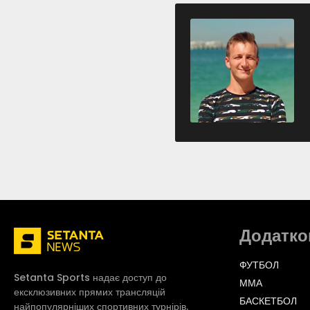
Додатко
ФУТБОЛ
Setanta Sports надає доступ до
ММА
ексклюзивних прямих трансляцій
БАСКЕТБОЛ
найпопулярніших спортивних турнірів.