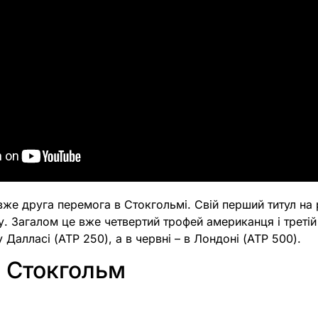
же друга перемога в Стокгольмі. Свій перший титул на р
у. Загалом це вже четвертий трофей американця і третій
 Далласі (ATP 250), а в червні – в Лондоні (ATP 500).
 Стокгольм