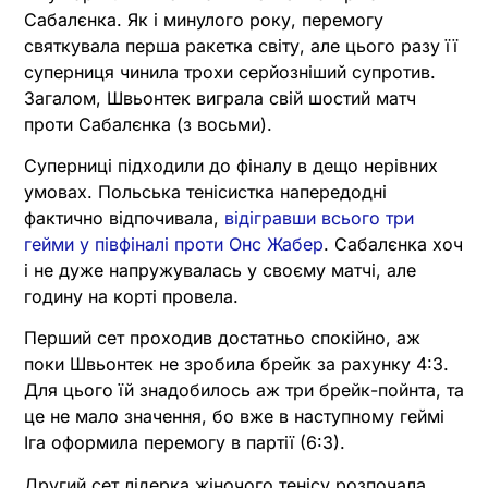
Сабалєнка. Як і минулого року, перемогу
святкувала перша ракетка світу, але цього разу її
суперниця чинила трохи серйозніший супротив.
Загалом, Швьонтек виграла свій шостий матч
проти Сабалєнка (з восьми).
Суперниці підходили до фіналу в дещо нерівних
умовах. Польська тенісистка напередодні
фактично відпочивала,
відігравши всього три
гейми у півфіналі проти Онс Жабер
. Сабалєнка хоч
і не дуже напружувалась у своєму матчі, але
годину на корті провела.
Перший сет проходив достатньо спокійно, аж
поки Швьонтек не зробила брейк за рахунку 4:3.
Для цього їй знадобилось аж три брейк-пойнта, та
це не мало значення, бо вже в наступному геймі
Іга оформила перемогу в партії (6:3).
Другий сет лідерка жіночого тенісу розпочала