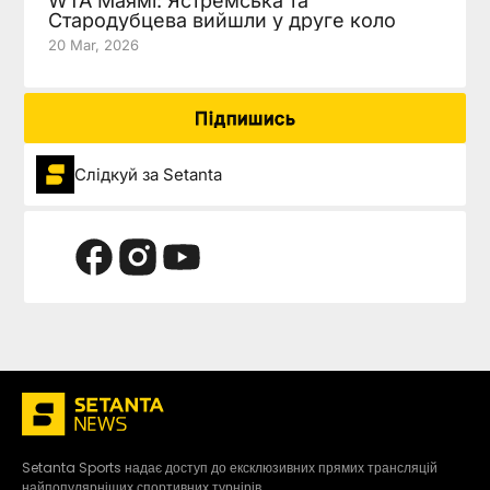
WTA Маямі: Ястремська та
Стародубцева вийшли у друге коло
20 Mar, 2026
Підпишись
Слідкуй за Setanta
Setanta Sports надає доступ до ексклюзивних прямих трансляцій
найпопулярніших спортивних турнірів.