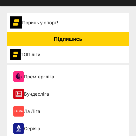
Поринь у спорт!
Підпишись
ТОП ліги
Прем'єр-ліга
Бундесліга
Ла Ліга
Серія а