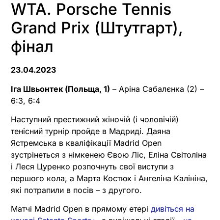
WTA. Porsche Tennis
Grand Prix (Штутгарт),
фінал
23.04.2023
Іга Швьонтек (Польща, 1)
– Аріна Сабалєнка (2) –
6:3, 6:4
Наступний престижний жіночій (і чоловічій)
тенісний турнір пройде в Мадриді. Даяна
Ястремська в кваліфікації Madrid Open
зустрінеться з німкенею Євою Ліс, Еліна Світоліна
і Леся Цуренко розпочнуть свої виступи з
першого кола, а Марта Костюк і Ангеліна Калініна,
які потрапили в посів – з другого.
Матчі Madrid Open в прямому етері
дивіться на