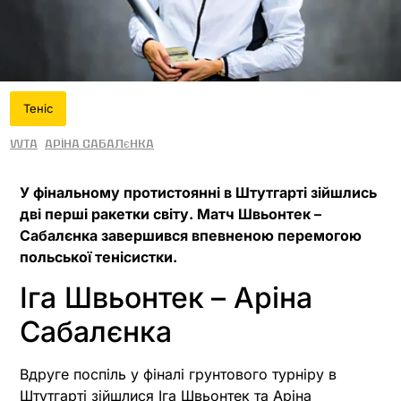
Теніс
WTA
Аріна Сабалєнка
У фінальному протистоянні в Штутгарті зійшлись
дві перші ракетки світу. Матч Швьонтек –
Сабалєнка завершився впевненою перемогою
польської тенісистки.
Іга Швьонтек
– Аріна
Сабалєнка
Вдруге поспіль у фіналі грунтового турніру в
Штутгарті зійшлися Іга Швьонтек та Аріна