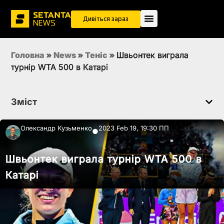
Дивіться зараз
Головна
»
News
»
Теніс
»
Швьонтек виграла
турнір WTA 500 в Катарі
Зміст
Олександр Кузьменко
2023 Feb 19, 19:30 ПП
●
Швьонтек виграла турнір WTA 500 в
Катарі