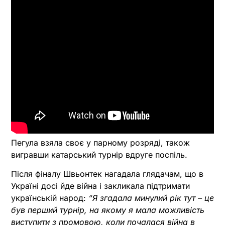
Пегула взяла своє у парному розряді, також
вигравши катарський турнір вдруге поспіль.
Після фіналу Швьонтек нагадала глядачам, що в
Україні досі йде війна і закликала підтримати
українській народ:
“Я згадала минулий рік тут – це
був перший турнір, на якому я мала можливість
виступити з промовою, коли почалася війна в