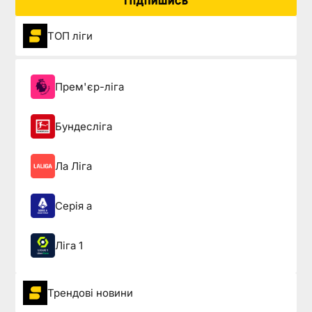
Підпишись
ТОП ліги
Прем'єр-ліга
Бундесліга
Ла Ліга
Серія а
Ліга 1
Трендові новини