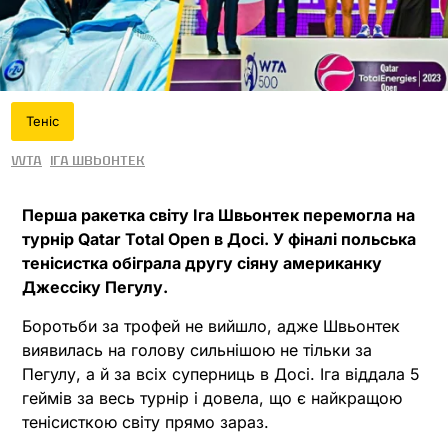
Теніс
WTA
Іга Швьонтек
Перша ракетка світу Іга Швьонтек перемогла на
турнір Qatar Total Open в Досі. У фіналі польська
тенісистка обіграла другу сіяну американку
Джессіку Пегулу.
Боротьби за трофей не вийшло, адже Швьонтек
виявилась на голову сильнішою не тільки за
Пегулу, а й за всіх суперниць в Досі. Іга віддала 5
геймів за весь турнір і довела, що є найкращою
тенісисткою світу прямо зараз.