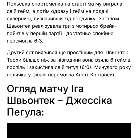
Польська спортсменка на старті матчу виграла
свій гейм, а потім одразу і гейм на подачі
суперниці, визначивши хід поєдинку. Загалом
Швьонтек реалізувала три з чотирьох брейк-
пойнтів у першій партії і достатньо спокійно
перемогла 6:3.
Другий сет виявився ще простішим для Швьонтек.
Трохи більше ніж за півгодини вона взяла 6 геймів
поспіль і захистила свій титул (6:0). Минулого року
полячка у фіналі перемогла Анетт Контавейт.
Огляд матчу Іга
Швьонтек – Джессіка
Пегула: