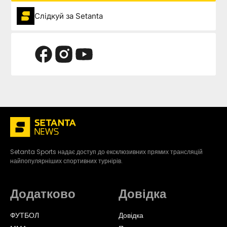
Слідкуй за Setanta
Setanta Sports надає доступ до ексклюзивних прямих трансляцій
найпопулярніших спортивних турнірів.
Додатково
Довідка
ФУТБОЛ
Довідка