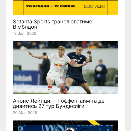
Setanta Sports транслюватиме
Вімблдон
18 Jun, 2026
Анонс Лейпциг – Гоффенгайм та де
дивитись 27 тур Бундесліги
20 Mar, 2026