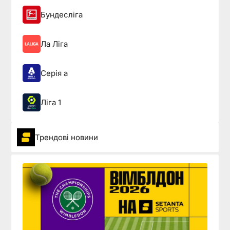
Бундесліга
Ла Ліга
Серія а
Ліга 1
Трендові новини