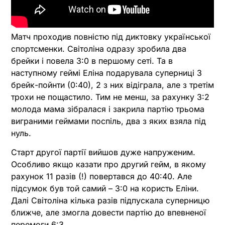
Матч проходив повністю під диктовку української
спортсменки. Світоліна одразу зробила два
брейки і повела 3:0 в першому сеті. Та в
наступному геймі Еліна подарувала суперниці 3
брейк-пойнти (0:40), 2 з них відіграла, але з третім
трохи не пощастило. Тим не менш, за рахунку 3:2
молода мама зібралася і закрила партію трьома
виграними геймами поспіль, два з яких взяла під
нуль.
Старт другої партії вийшов дуже напруженим.
Особливо якщо казати про другий гейм, в якому
рахунок 11 разів (!) повертався до 40:40. Але
підсумок був той самий – 3:0 на користь Еліни.
Далі Світоліна кілька разів підпускала суперницю
ближче, але змогла довести партію до впевненої
перемоги 6:3.