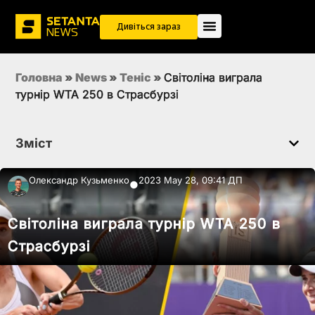
Дивіться зараз
Головна
»
News
»
Теніс
»
Світоліна виграла
турнір WTA 250 в Страсбурзі
Зміст
Олександр Кузьменко
2023 May 28, 09:41 ДП
●
Світоліна виграла турнір WTA 250 в
Страсбурзі