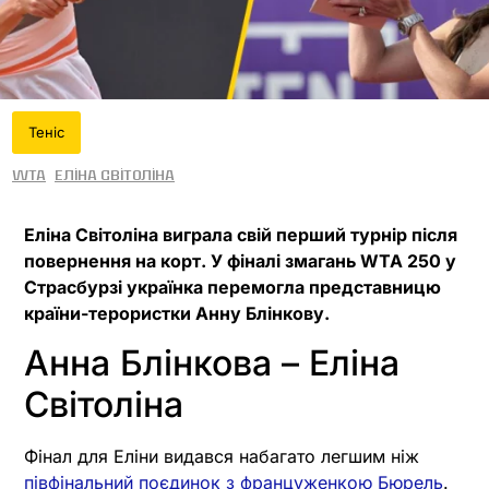
Теніс
WTA
Еліна Світоліна
Еліна Світоліна виграла свій перший турнір після
повернення на корт. У фіналі змагань WTA 250 у
Страсбурзі українка перемогла представницю
країни-терористки Анну Блінкову.
Анна Блінкова – Еліна
Світоліна
Фінал для Еліни видався набагато легшим ніж
півфінальний поєдинок з француженкою Бюрель
.