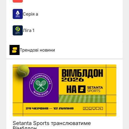
Серія а
Ліга 1
Трендові новини
Setanta Sports транслюватиме
Вімблдон