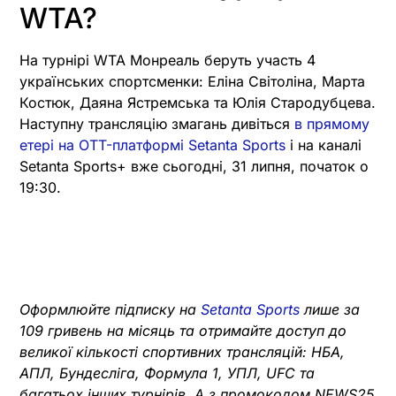
WTA?
На турнірі WTA Монреаль беруть участь 4
українських спортсменки: Еліна Світоліна, Марта
Костюк, Даяна Ястремська та Юлія Стародубцева.
Наступну трансляцію змагань дивіться
в прямому
етері на OTT-платформі Setanta Sports
і на каналі
Setanta Sports+ вже сьогодні, 31 липня, початок о
19:30.
Оформлюйте підписку на
Setanta Sports
лише за
109 гривень на місяць та отримайте доступ до
великої кількості спортивних трансляцій: НБА,
АПЛ, Бундесліга, Формула 1, УПЛ, UFC та
багатьох інших турнірів. А з промокодом NEWS25