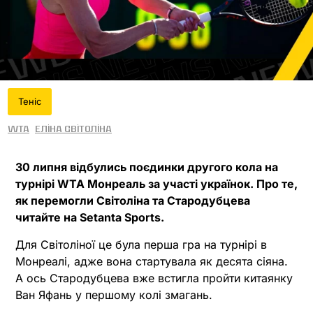
Теніс
WTA
Еліна Світоліна
30 липня відбулись поєдинки другого кола на
турнірі WTA Монреаль за участі українок. Про те,
як перемогли Світоліна та Стародубцева
читайте на Setanta Sports.
Для Світоліної це була перша гра на турнірі в
Монреалі, адже вона стартувала як десята сіяна.
А ось Стародубцева вже встигла пройти китаянку
Ван Яфань у першому колі змагань.