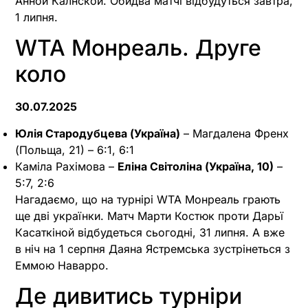
Анной Калнской. Обидва матчі відбудуться завтра,
1 липня.
WTA Монреаль. Друге
коло
30.07.2025
Юлія Стародубцева (Україна)
– Магдалена Френх
(Польща, 21) – 6:1, 6:1
Каміла Рахімова –
Еліна Світоліна (Україна, 10)
–
5:7, 2:6
Нагадаємо, що на турнірі WTA Монреаль грають
ще дві українки. Матч Марти Костюк проти Дарьї
Касаткіной відбудеться сьогодні, 31 липня. А вже
в ніч на 1 серпня Даяна Ястремська зустрінеться з
Еммою Наварро.
Де дивитись турніри