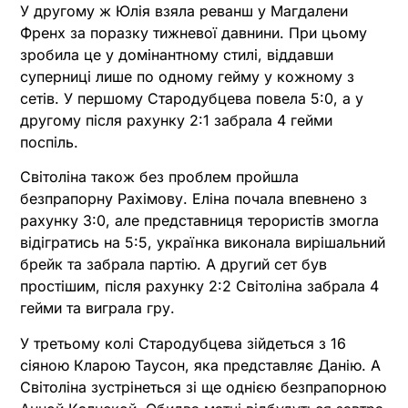
У другому ж Юлія взяла реванш у Магдалени
Френх за поразку тижневої давнини. При цьому
зробила це у домінантному стилі, віддавши
суперниці лише по одному гейму у кожному з
сетів. У першому Стародубцева повела 5:0, а у
другому після рахунку 2:1 забрала 4 гейми
поспіль.
Світоліна також без проблем пройшла
безпрапорну Рахімову. Еліна почала впевнено з
рахунку 3:0, але представниця терористів змогла
відігратись на 5:5, українка виконала вирішальний
брейк та забрала партію. А другий сет був
простішим, після рахунку 2:2 Світоліна забрала 4
гейми та виграла гру.
У третьому колі Стародубцева зійдеться з 16
сіяною Кларою Таусон, яка представляє Данію. А
Світоліна зустрінеться зі ще однією безпрапорною