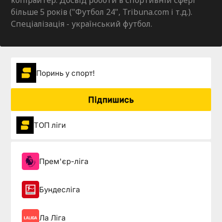
більше 5 років ("Футбол 24", Tribuna.com і т.д.).
Спеціалізація - український футбол.
Поринь у спорт!
Підпишись
ТОП ліги
Прем'єр-ліга
Бундесліга
Ла Ліга