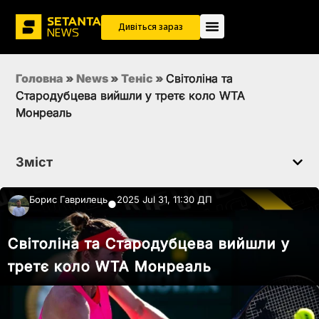
Дивіться зараз
Головна
»
News
»
Теніс
»
Світоліна та
Стародубцева вийшли у третє коло WTA
Монреаль
Зміст
Борис Гаврилець
2025 Jul 31, 11:30 ДП
●
Світоліна та Стародубцева вийшли у
третє коло WTA Монреаль