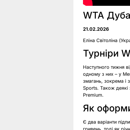
WTA Дуба
21.02.2026
Еліна Світоліна (Укр
Турніри W
Наступного тижня ві
одному з них – у Ме
змагань, зокрема і з
Sports. Також деякі 
Premium.
Як оформи
Є два варіанти підпи
гривень, тоді як рі