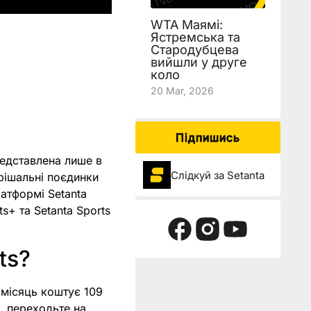
WTA Маямі:
Ястремська та
Стародубцева
вийшли у друге
коло
20 Mar, 2026
Підпишись
редставлена лише в
Слідкуй за Setanta
рішальні поєдинки
латформі Setanta
s+ та Setanta Sports
ts?
а місяць коштує 109
, переходьте на