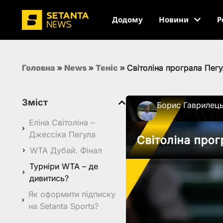
Додому
Новини
Р
Головна
»
News
»
Теніс
»
Світоліна програла Пегу
Зміст
Борис Гаврилец
Еліна Світоліна –
Джессіка Пегула
Світоліна прог
WTA Дубай. Фінал
Турніри WTA – де
дивитись?
Як оформити підписку
на Setanta Sports?