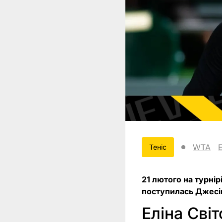
WTA
Теніс
21 лютого на турні
поступилась Джесіці
Еліна Сві