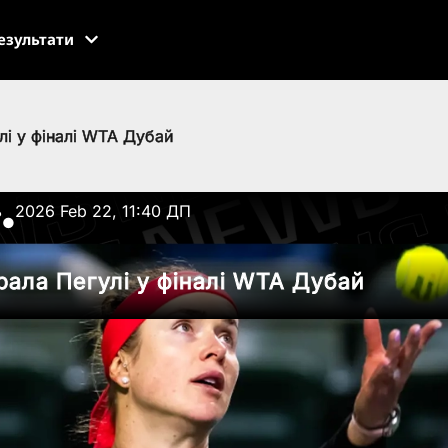
езультати
лі у фіналі WTA Дубай
ь
2026 Feb 22, 11:40 ДП
●
рала Пегулі у фіналі WTA Дубай