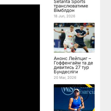
Setanta Sports
транслюватиме
Вімблдон
18 Jun, 2026
Анонс Лейпциг –
Гоффенгайм та де
дивитись 27 тур
Бундесліги
20 Mar, 2026