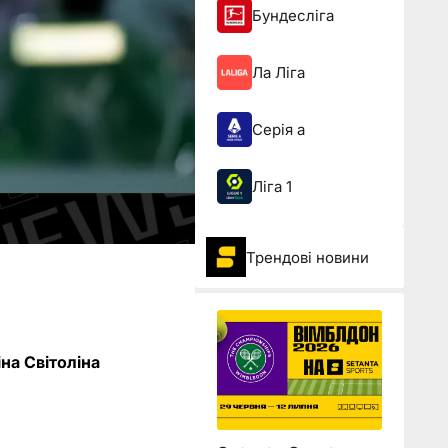
Бундесліга
Ла Ліга
Серія а
Ліга 1
Трендові новини
на Світоліна