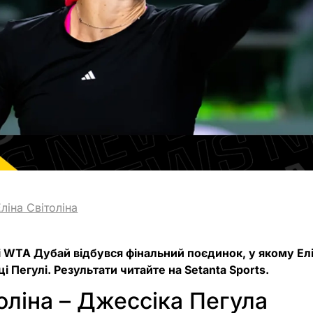
Еліна Світоліна
рі WTA Дубай відбувся фінальний поєдинок, у якому Елі
 Пегулі. Результати читайте на Setanta Sports.
толіна – Джессіка Пегула