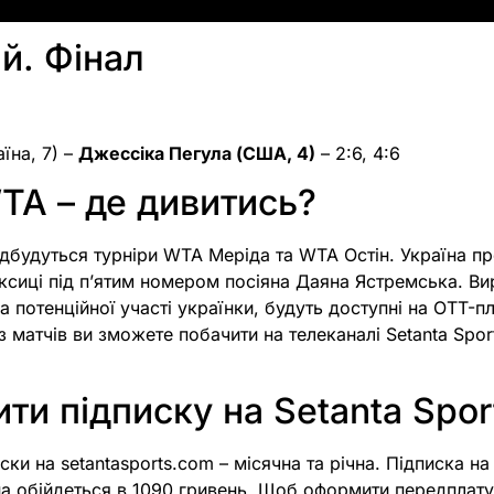
й. Фінал
аїна, 7) –
Джессіка Пегула (США, 4)
– 2:6, 4:6
TA – де дивитись?
дбудуться турніри WTA Меріда та WTA Остін. Україна п
ксиці під п’ятим номером посіяна Даяна Ястремська. Ви
а потенційної участі українки, будуть доступні на OTT-п
з матчів ви зможете побачити на телеканалі Setanta Sport
ти підписку на Setanta Spor
ски на setantasports.com – місячна та річна. Підписка н
чна обійдеться в 1090 гривень. Щоб оформити передплату