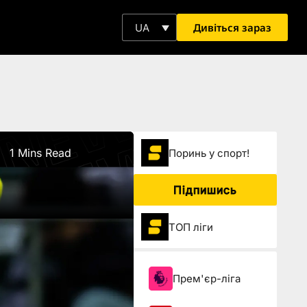
Дивіться зараз
UA
1 Mins Read
Поринь у спорт!
Підпишись
ТОП ліги
Прем'єр-ліга