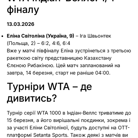
фіналу
13.03.2026
Еліна Світоліна (Україна, 9)
– Іга Швьонтек
(Польща, 2) – 6:2, 4:6, 6:4
Вже у матчі півфіналу Еліна зустрінеться з третьою
ракеткою світу представницею Казахстану
Єлєною Рибакіною. Цей матч запланований на
завтра, 14 березня, старт не раніше 04:00.
Турніри WTA – де
дивитись?
Турнір серії WTA 1000 в Індіан-Веллс триватиме до
15 березня, а його вирішальні поєдинки, зокрема і
за участі Еліни Світоліної, будуть доступні на OTT-
платформі Setanta Sports. Також деякі з матчів ви