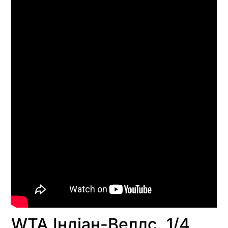
WTA Індіан-Веллс. 1/4