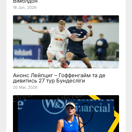
Вімблдон
18 Jun, 2026
Анонс Лейпциг – Гоффенгайм та де
дивитись 27 тур Бундесліги
20 Mar, 2026