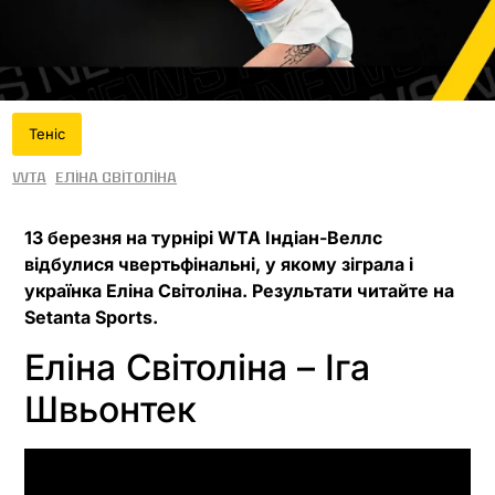
Теніс
WTA
Еліна Світоліна
13 березня на турнірі WTA Індіан-Веллс
відбулися чвертьфінальні, у якому зіграла і
українка Еліна Світоліна. Результати читайте на
Setanta Sports.
Еліна Світоліна – Іга
Швьонтек