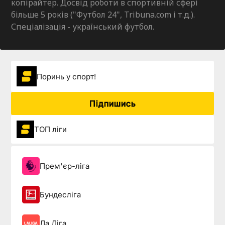
копірайтер. Досвід роботи в спортивній сфері
більше 5 років ("Футбол 24", Tribuna.com і т.д.).
Спеціалізація - український футбол.
Поринь у спорт!
Підпишись
ТОП ліги
Прем'єр-ліга
Бундесліга
Ла Ліга