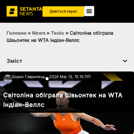
Дивіться зараз
Головна
»
News
»
Теніс
»
Світоліна обіграла
Швьонтек на WTA Індіан-Веллс
Зміст
Борис Гаврилець
2026 Mar 13, 15:10 ПП
●
Світоліна обіграла Швьонтек на WTA
Індіан-Веллс