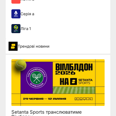
Серія а
Ліга 1
Трендові новини
Setanta Sports транслюватиме