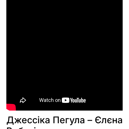
Джессіка Пегула – Єлєна