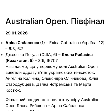
Australian Open. Півфінал
29.01.2026
Аріна Сабалєнка (1)
– Еліна Світоліна (Україна, 12)
– 6:3, 6:2
Джессіка Пегула (США, 6) –
Єлєна Рибакіна
(Казахстан, 5)
– 3:6, 6(7):7
Нагадаємо, що у першому колі Australian Open
вилетіли одразу п’ять українських тенісисток:
Ангеліна Калініна, Олексндра Олійникова, Юлія
Стародубцева, Даяна Ястремська та Марта
Костюк.
Фінальний поєдинок жіночого турніру Australian
Open Єлєна Рибакіна – Аріна Сабалєнка