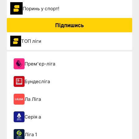
Поринь у спорт!
Підпишись
ТОП ліги
Прем'єр-ліга
Бундесліга
Ла Ліга
Серія а
Ліга 1