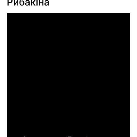
Рибакіна