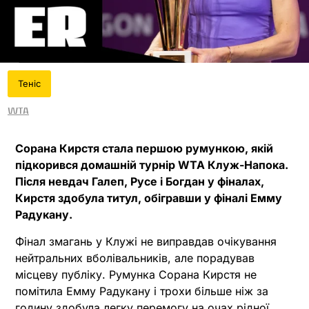
Теніс
WTA
Сорана Кирстя стала першою румункою, якій
підкорився домашній турнір WTA Клуж-Напока.
Після невдач Галеп, Русе і Богдан у фіналах,
Кирстя здобула титул, обігравши у фіналі Емму
Радукану.
Фінал змагань у Клужі не виправдав очікування
нейтральних вболівальників, але порадував
місцеву публіку. Румунка Сорана Кирстя не
помітила Емму Радукану і трохи більше ніж за
годину здобула легку перемогу на очах рідної