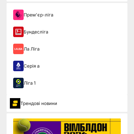
Прем'єр-ліга
Бундесліга
Ла Ліга
Серія а
Ліга 1
Трендові новини