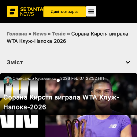
Дивіться зараз
Головна
»
News
»
Теніс
»
Сорана Кирстя виграла
WTA Клуж-Напока-2026
Зміст
Олександр Кузьменко
2026 Feb 07, 23:52 ПП
●
Сорана Кирстя виграла WTA Клуж-
Напока-2026