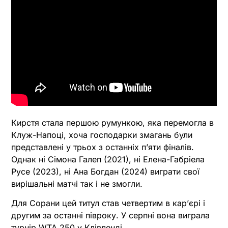
Кирстя стала першою румункою, яка перемогла в
Клуж-Напоці, хоча господарки змагань були
представлені у трьох з останніх пʼяти фіналів.
Однак ні Сімона Галеп (2021), ні Елена-Габріела
Русе (2023), ні Ана Богдан (2024) виграти свої
вирішальні матчі так і не змогли.
Для Сорани цей титул став четвертим в карʼєрі і
другим за останні півроку. У серпні вона виграла
турнір WTA 250 у Клівленді.