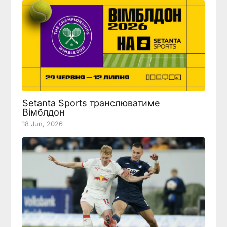
Setanta Sports транслюватиме
Вімблдон
18 Jun, 2026