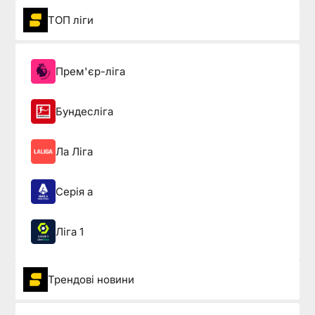
ТОП ліги
Прем'єр-ліга
Бундесліга
Ла Ліга
Серія а
Ліга 1
Трендові новини