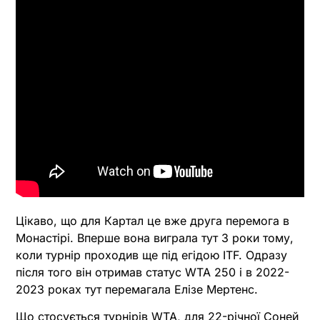
Цікаво, що для Картал це вже друга перемога в
Монастірі. Вперше вона виграла тут 3 роки тому,
коли турнір проходив ще під егідою ITF. Одразу
після того він отримав статус WTA 250 і в 2022-
2023 роках тут перемагала Елізе Мертенс.
Що стосується турнірів WTA, для 22-річної Соней