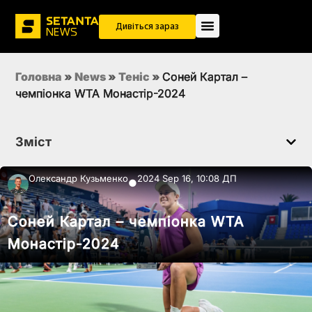
Дивіться зараз
Головна
»
News
»
Теніс
»
Соней Картал –
чемпіонка WTA Монастір-2024
Зміст
Олександр Кузьменко
2024 Sep 16, 10:08 ДП
●
Соней Картал – чемпіонка WTA
Монастір-2024