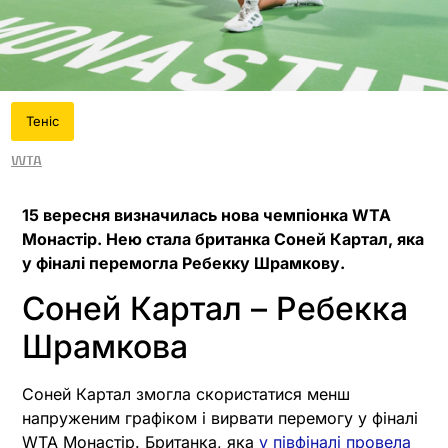
Теніс
WTA
15 вересня визначилась нова чемпіонка WTA
Монастір. Нею стала британка Соней Картал, яка
у фіналі перемогла Ребекку Шрамкову.
Соней Картал – Ребекка
Шрамкова
Соней Картал змогла скористатися менш
напруженим графіком і вирвати перемогу у фіналі
WTA Монастір. Британка, яка
у півфіналі провела