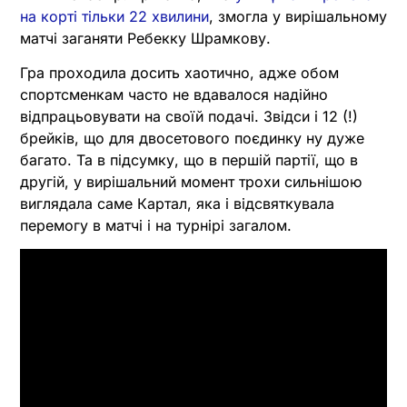
на корті тільки 22 хвилини
, змогла у вирішальному
матчі заганяти Ребекку Шрамкову.
Гра проходила досить хаотично, адже обом
спортсменкам часто не вдавалося надійно
відпрацьовувати на своїй подачі. Звідси і 12 (!)
брейків, що для двосетового поєдинку ну дуже
багато. Та в підсумку, що в першій партії, що в
другій, у вирішальний момент трохи сильнішою
виглядала саме Картал, яка і відсвяткувала
перемогу в матчі і на турнірі загалом.